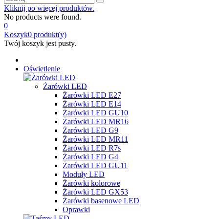
Kliknij po więcej produktów.
No products were found.
0
Koszyk
0
produkt(y)
Twój koszyk jest pusty.
Oświetlenie
Żarówki LED
Żarówki LED E27
Żarówki LED E14
Żarówki LED GU10
Żarówki LED MR16
Żarówki LED G9
Żarówki LED MR11
Żarówki LED R7s
Żarówki LED G4
Żarówki LED GU11
Moduły LED
Żarówki kolorowe
Żarówki LED GX53
Żarówki basenowe LED
Oprawki