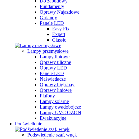
Do zabudowy
Fundamenty
Oprawy Najazdowe
Girlandy
Panele LED
Easy Fix
Expert
Classic
Lampy przemysłowe
Lampy liniowe
Oprawy uliczne
Oprawy LED
Panele LED
Naświetlacze
Oprawy high-bay
Oprawy liniowe
Plafony
Lampy solarne
Lampy owadobójcze
Lampy UVC OZON
Ewakuacyjne
Podświetlenie
Podświetlenie szaf, wnęk