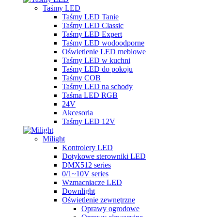
Taśmy LED
Taśmy LED Tanie
Taśmy LED Classic
Taśmy LED Expert
Taśmy LED wodoodporne
Oświetlenie LED meblowe
Taśmy LED w kuchni
Taśmy LED do pokoju
Taśmy COB
Taśmy LED na schody
Taśma LED RGB
24V
Akcesoria
Taśmy LED 12V
Milight
Kontrolery LED
Dotykowe sterowniki LED
DMX512 series
0/1~10V series
Wzmacniacze LED
Downlight
Oświetlenie zewnętrzne
Oprawy ogrodowe