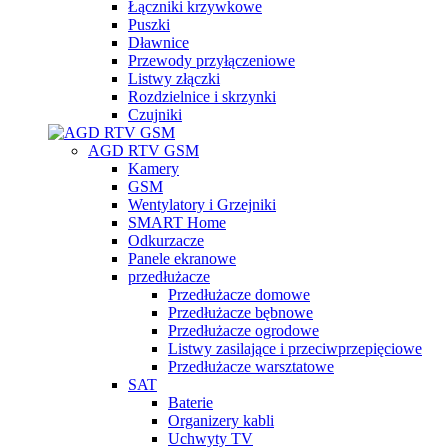
Łączniki krzywkowe
Puszki
Dławnice
Przewody przyłączeniowe
Listwy złączki
Rozdzielnice i skrzynki
Czujniki
AGD RTV GSM
Kamery
GSM
Wentylatory i Grzejniki
SMART Home
Odkurzacze
Panele ekranowe
przedłużacze
Przedłużacze domowe
Przedłużacze bębnowe
Przedłużacze ogrodowe
Listwy zasilające i przeciwprzepięciowe
Przedłużacze warsztatowe
SAT
Baterie
Organizery kabli
Uchwyty TV