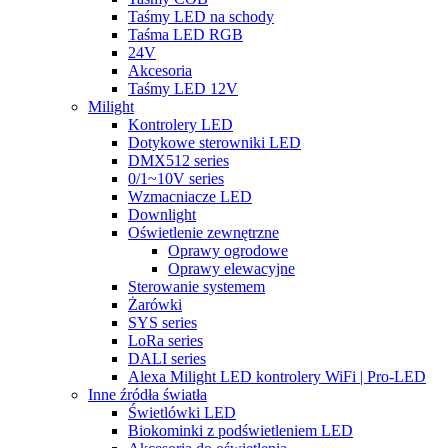
Taśmy LED na schody
Taśma LED RGB
24V
Akcesoria
Taśmy LED 12V
Milight
Kontrolery LED
Dotykowe sterowniki LED
DMX512 series
0/1~10V series
Wzmacniacze LED
Downlight
Oświetlenie zewnętrzne
Oprawy ogrodowe
Oprawy elewacyjne
Sterowanie systemem
Żarówki
SYS series
LoRa series
DALI series
Alexa Milight LED kontrolery WiFi | Pro-LED
Inne źródła światła
Świetlówki LED
Biokominki z podświetleniem LED