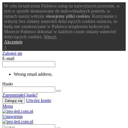
W celu świadczenia Państwu usług na najwyższym poziomie, w
tym w sposób dostosowany do indywidualnych potrzeb, w
ramach naszej witryny
stosujemy pliki cookies
. Korzystanie z
witryny bez zmiany ustawień dotyczących cookies oznacza, że
będą one zamieszczane w Państwa urządzeniu końcowym.
Możecie Państwo dokonać w każdym czasie zmiany ustawień
dotyczących cookies.
Wiecej.
Akceptuje
×
Zaloguj się
E-mail
Wrong email address.
Hasło
Zapomniałeś hasła?
Utwórz konto
Zaloguj się
Menu
Ustawienia