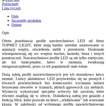
Porównaj
0
Lista życzeń
Opis
Szczegóły produktu
Opinie
Opis
Oferta przedstawia profile nawierzchniowe LED od firmy
TOPMET LIGHT, które mają bardzo szerokie zastosowanie w
aranżacji wnętrz, oświetleniu mebli i przestrzeni. Doskonale
wkomponowują się we wnętrze kuchni, łazienki, biura i innych
pomieszczeń. Nawierzchniowe profile LED są nie tylko estetyczne,
ale też funkcjonalne, łatwe w montażu, zwiększają
energooszczędność, przez co ich popularność stale rośnie.
Dużą zaletą profili nawierzchniowych jest ich stosunkowo łatwy
montaż. Listwy aluminiowe LED przytwierdza się na prostych i
równych powierzchniach bez konieczności wycinania tudzież
frezowania otworów w ścianach, płytach gipsowych czy meblach.
Wystarczy wykorzystać specjalne uchwyty lub zawiesia, które
również znajdują się w ofercie. Dodatkową zaletą jest gniazdo z
funkcją Slick, które pozwala na łatwe ‚‚wklikiwanie’’ lub wsuwanie
klosza. W zależności od wybranego profilu nawierzchniowego