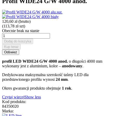
Profil WIDE24 G/W 4000 anod.
120,60 zł
(brutto)
(113,78 zł szt)
Obecnie brak na stanie
Dodaj do koszyka
Kup teraz
profil LED WIDE24 G/W 4000 anod.
o długości 4000 mm
wykonany jest z aluminium, kolor –
anodowany
.
Dedykowana maksymalna szerokość taśmy LED dla
przedstawionego profilu wynosi
24 mm
.
Okres gwarancji produktu obejmuje
1 rok
.
Czytaj wiecej
Show less
Kod produktu:
84350020
Marka: