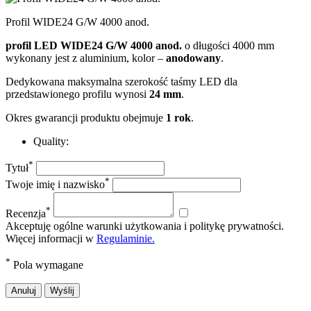
Profil WIDE24 G/W 4000 anod.
profil LED WIDE24 G/W 4000 anod.
o długości 4000 mm
wykonany jest z aluminium, kolor –
anodowany
.
Dedykowana maksymalna szerokość taśmy LED dla
przedstawionego profilu wynosi
24 mm
.
Okres gwarancji produktu obejmuje
1 rok
.
Quality:
*
Tytuł
*
Twoje imię i nazwisko
*
Recenzja
Akceptuję ogólne warunki użytkowania i politykę prywatności.
Więcej informacji w
Regulaminie.
*
Pola wymagane
Anuluj
Wyślij