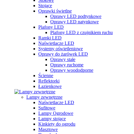
Stołowe
Stojące
Oprawki świetlne
Oprawy LED podtynkowe
Oprawy LED natynkowe
Plafony LED
Plafony LED z czujnikiem ruchu
Ramki LED
Naświetlacze LED
Systemy oświetleniowe
Oprawy do żarówek LED
Oprawy stałe
Oprawy ruchome
Oprawy woododporne
Ścienne
Reflektorki
Łazienkowe
Lampy zewnętrzne
Naświetlacze LED
Sufitowe
Lampy Ogrodowe
Lampy stojące
Kinkiety do ogrodu
Masztowe