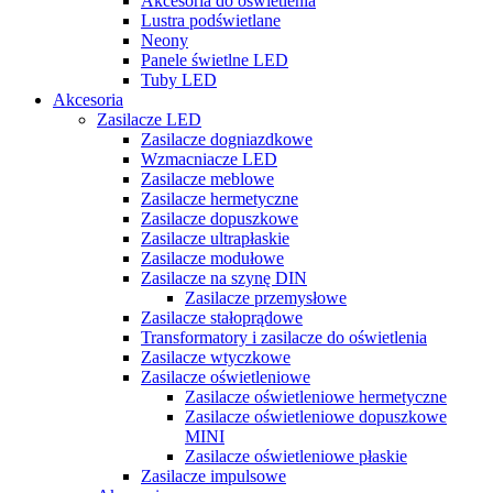
Akcesoria do oświetlenia
Lustra podświetlane
Neony
Panele świetlne LED
Tuby LED
Akcesoria
Zasilacze LED
Zasilacze dogniazdkowe
Wzmacniacze LED
Zasilacze meblowe
Zasilacze hermetyczne
Zasilacze dopuszkowe
Zasilacze ultrapłaskie
Zasilacze modułowe
Zasilacze na szynę DIN
Zasilacze przemysłowe
Zasilacze stałoprądowe
Transformatory i zasilacze do oświetlenia
Zasilacze wtyczkowe
Zasilacze oświetleniowe
Zasilacze oświetleniowe hermetyczne
Zasilacze oświetleniowe dopuszkowe
MINI
Zasilacze oświetleniowe płaskie
Zasilacze impulsowe