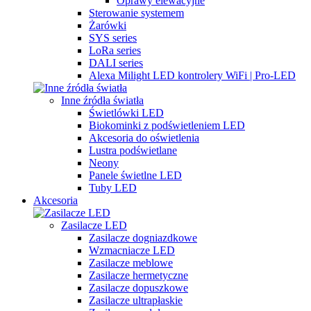
Oprawy elewacyjne
Sterowanie systemem
Żarówki
SYS series
LoRa series
DALI series
Alexa Milight LED kontrolery WiFi | Pro-LED
Inne źródła światła
Świetlówki LED
Biokominki z podświetleniem LED
Akcesoria do oświetlenia
Lustra podświetlane
Neony
Panele świetlne LED
Tuby LED
Akcesoria
Zasilacze LED
Zasilacze dogniazdkowe
Wzmacniacze LED
Zasilacze meblowe
Zasilacze hermetyczne
Zasilacze dopuszkowe
Zasilacze ultrapłaskie