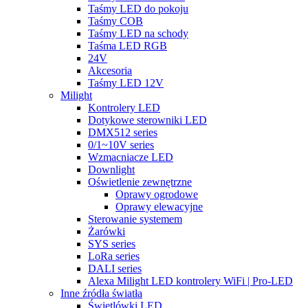
Taśmy LED do pokoju
Taśmy COB
Taśmy LED na schody
Taśma LED RGB
24V
Akcesoria
Taśmy LED 12V
Milight
Kontrolery LED
Dotykowe sterowniki LED
DMX512 series
0/1~10V series
Wzmacniacze LED
Downlight
Oświetlenie zewnętrzne
Oprawy ogrodowe
Oprawy elewacyjne
Sterowanie systemem
Żarówki
SYS series
LoRa series
DALI series
Alexa Milight LED kontrolery WiFi | Pro-LED
Inne źródła światła
Świetlówki LED