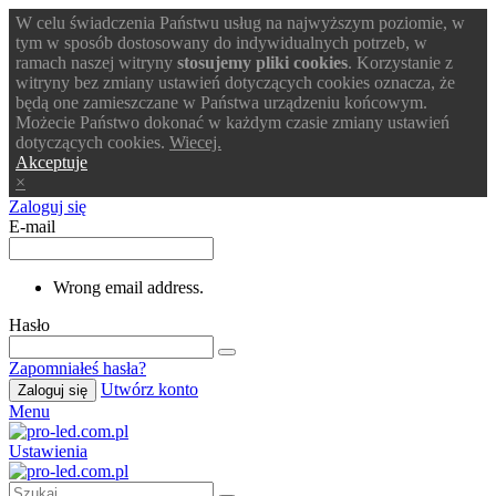
W celu świadczenia Państwu usług na najwyższym poziomie, w
tym w sposób dostosowany do indywidualnych potrzeb, w
ramach naszej witryny
stosujemy pliki cookies
. Korzystanie z
witryny bez zmiany ustawień dotyczących cookies oznacza, że
będą one zamieszczane w Państwa urządzeniu końcowym.
Możecie Państwo dokonać w każdym czasie zmiany ustawień
dotyczących cookies.
Wiecej.
Akceptuje
×
Zaloguj się
E-mail
Wrong email address.
Hasło
Zapomniałeś hasła?
Utwórz konto
Zaloguj się
Menu
Ustawienia