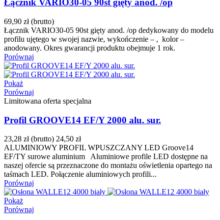
Łącznik VARIO30-05 90st gięty anod. /op
69,90 zł
(brutto)
Łącznik VARIO30-05 90st gięty anod. /op dedykowany do modelu
profilu ujętego w swojej nazwie, wykończenie – , kolor –
anodowany. Okres gwarancji produktu obejmuje 1 rok.
Porównaj
Pokaż
Porównaj
Limitowana oferta specjalna
Profil GROOVE14 EF/Y 2000 alu. sur.
23,28 zł
(brutto)
24,50 zł
ALUMINIOWY PROFIL WPUSZCZANY LED Groove14
EF/TY surowe aluminium Aluminiowe profile LED dostępne na
naszej ofercie są przeznaczone do montażu oświetlenia opartego na
taśmach LED. Połączenie aluminiowych profili...
Porównaj
Pokaż
Porównaj