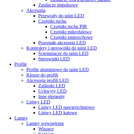
Zasilacze impulsowe
Akcesoria
Przewody do taśm LED
Czujniki ruchu
Czujniki ruchu PIR
Czujniki mikrofalowe
Czujniki zmierzchowe
Pozostałe akcesoria LED
Kontrolery i sterowniki do taśm LED
Ściemniacze do taśm LED
Sterowniki LED
Profile
Profile aluminiowe do taśm LED
Klosze do profili
Akcesoria profili LED
Zaślepki LED
Uchwyty LED
Inne elementy
Listwy LED
Listwy LED nawierzchniowe
Listwy LED kątowe
Lampy
Lampy wewnętrzne
Wiszące