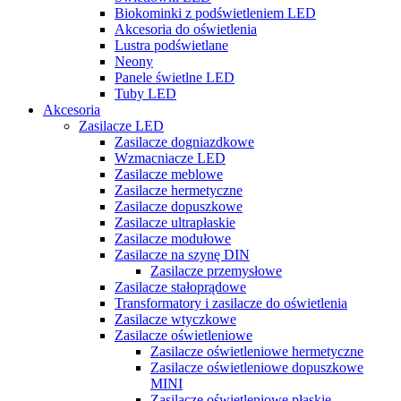
Biokominki z podświetleniem LED
Akcesoria do oświetlenia
Lustra podświetlane
Neony
Panele świetlne LED
Tuby LED
Akcesoria
Zasilacze LED
Zasilacze dogniazdkowe
Wzmacniacze LED
Zasilacze meblowe
Zasilacze hermetyczne
Zasilacze dopuszkowe
Zasilacze ultrapłaskie
Zasilacze modułowe
Zasilacze na szynę DIN
Zasilacze przemysłowe
Zasilacze stałoprądowe
Transformatory i zasilacze do oświetlenia
Zasilacze wtyczkowe
Zasilacze oświetleniowe
Zasilacze oświetleniowe hermetyczne
Zasilacze oświetleniowe dopuszkowe
MINI
Zasilacze oświetleniowe płaskie