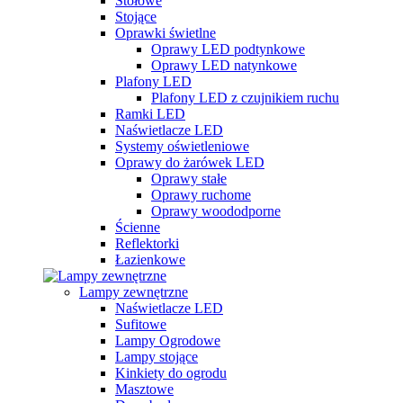
Stołowe
Stojące
Oprawki świetlne
Oprawy LED podtynkowe
Oprawy LED natynkowe
Plafony LED
Plafony LED z czujnikiem ruchu
Ramki LED
Naświetlacze LED
Systemy oświetleniowe
Oprawy do żarówek LED
Oprawy stałe
Oprawy ruchome
Oprawy woododporne
Ścienne
Reflektorki
Łazienkowe
Lampy zewnętrzne
Naświetlacze LED
Sufitowe
Lampy Ogrodowe
Lampy stojące
Kinkiety do ogrodu
Masztowe