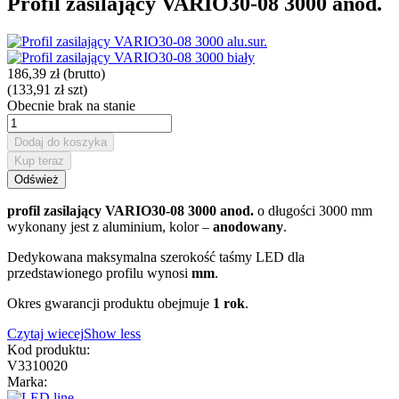
Profil zasilający VARIO30-08 3000 anod.
186,39 zł
(brutto)
(133,91 zł szt)
Obecnie brak na stanie
Dodaj do koszyka
Kup teraz
profil zasilający VARIO30-08 3000 anod.
o długości 3000 mm
wykonany jest z aluminium, kolor –
anodowany
.
Dedykowana maksymalna szerokość taśmy LED dla
przedstawionego profilu wynosi
mm
.
Okres gwarancji produktu obejmuje
1 rok
.
Czytaj wiecej
Show less
Kod produktu:
V3310020
Marka: