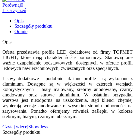
Porównaj
0
Lista życzeń
Opis
Szczegóły produktu
Opinie
Opis
Oferta przedstawia profile LED dodatkowe od firmy TOPMET
LIGHT, które mają charakter ściśle pomocniczy. Stanowią one
ważne uzupełnienie podstawowych, dostępnych w ofercie profili
ledowych nawierzchniowych, zwieszanych oraz specjalnych.
Listwy dodatkowe – podobnie jak inne profile – są wykonane z
aluminium. Dostępne są w większości w czterech wersjach
kolorystycznych – biały malowany, srebrny anodowany, czarny
anodowany oraz surowe aluminium. W ostatnim przypadku
warstwa jest nieodporna na uszkodzenia, stąd klienci chętniej
wybierają wersje anodowane o wysokim stopniu odporności na
zarysowania. Ponadto oferujemy również zaślepki w kolorze
srebrnym, białym, czarnym lub szarym.
Czytaj wiecej
Show less
Szczegóły produktu