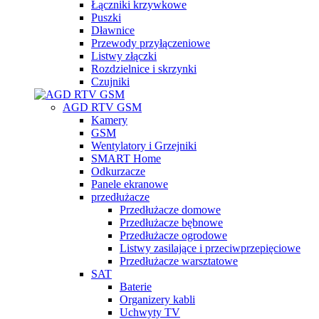
Łączniki krzywkowe
Puszki
Dławnice
Przewody przyłączeniowe
Listwy złączki
Rozdzielnice i skrzynki
Czujniki
AGD RTV GSM
Kamery
GSM
Wentylatory i Grzejniki
SMART Home
Odkurzacze
Panele ekranowe
przedłużacze
Przedłużacze domowe
Przedłużacze bębnowe
Przedłużacze ogrodowe
Listwy zasilające i przeciwprzepięciowe
Przedłużacze warsztatowe
SAT
Baterie
Organizery kabli
Uchwyty TV