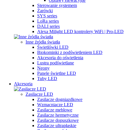
Oprawy elewacyjne
Sterowanie systemem
Żarówki
SYS series
LoRa series
DALI series
Alexa Milight LED kontrolery WiFi | Pro-LED
Inne źródła światła
Świetlówki LED
Biokominki z podświetleniem LED
Akcesoria do oświetlenia
Lustra podświetlane
Neony
Panele świetlne LED
Tuby LED
Akcesoria
Zasilacze LED
Zasilacze dogniazdkowe
Wzmacniacze LED
Zasilacze meblowe
Zasilacze hermetyczne
Zasilacze dopuszkowe
Zasilacze ultrapłaskie