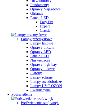
Do zabudowy
Fundamenty
Oprawy Najazdowe
Girlandy
Panele LED
Easy Fix
Expert
Classic
Lampy przemysłowe
Lampy liniowe
Oprawy uliczne
Oprawy LED
Panele LED
Naświetlacze
Oprawy high-bay
Oprawy liniowe
Plafony
Lampy solarne
Lampy owadobójcze
Lampy UVC OZON
Ewakuacyjne
Podświetlenie
Podświetlenie szaf, wnęk