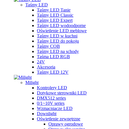
Taśmy LED
Taśmy LED Tanie
Taśmy LED Classic
Taśmy LED Expert
Taśmy LED wodoodporne
Oświetlenie LED meblowe
Taśmy LED w kuchni
Taśmy LED do pokoju
Taśmy COB
Taśmy LED na schody
Taśma LED RGB
24V
Akcesoria
Taśmy LED 12V
Milight
Kontrolery LED
Dotykowe sterowniki LED
DMX512 series
0/1~10V series
Wzmacniacze LED
Downlight
Oświetlenie zewnętrzne
Oprawy ogrodowe