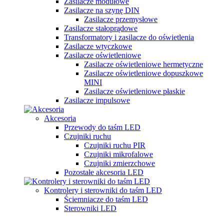
Zasilacze modułowe
Zasilacze na szynę DIN
Zasilacze przemysłowe
Zasilacze stałoprądowe
Transformatory i zasilacze do oświetlenia
Zasilacze wtyczkowe
Zasilacze oświetleniowe
Zasilacze oświetleniowe hermetyczne
Zasilacze oświetleniowe dopuszkowe
MINI
Zasilacze oświetleniowe płaskie
Zasilacze impulsowe
Akcesoria
Przewody do taśm LED
Czujniki ruchu
Czujniki ruchu PIR
Czujniki mikrofalowe
Czujniki zmierzchowe
Pozostałe akcesoria LED
Kontrolery i sterowniki do taśm LED
Ściemniacze do taśm LED
Sterowniki LED