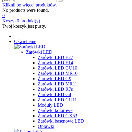
Kliknij po więcej produktów.
No products were found.
0
Koszyk
0
produkt(y)
Twój koszyk jest pusty.
Oświetlenie
Żarówki LED
Żarówki LED E27
Żarówki LED E14
Żarówki LED GU10
Żarówki LED MR16
Żarówki LED G9
Żarówki LED MR11
Żarówki LED R7s
Żarówki LED G4
Żarówki LED GU11
Moduły LED
Żarówki kolorowe
Żarówki LED GX53
Żarówki basenowe LED
Oprawki