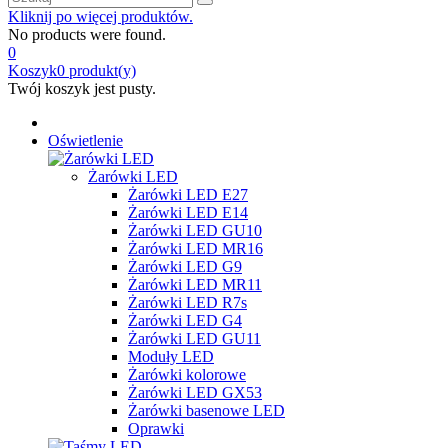
Kliknij po więcej produktów.
No products were found.
0
Koszyk
0
produkt(y)
Twój koszyk jest pusty.
Oświetlenie
Żarówki LED
Żarówki LED E27
Żarówki LED E14
Żarówki LED GU10
Żarówki LED MR16
Żarówki LED G9
Żarówki LED MR11
Żarówki LED R7s
Żarówki LED G4
Żarówki LED GU11
Moduły LED
Żarówki kolorowe
Żarówki LED GX53
Żarówki basenowe LED
Oprawki