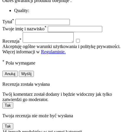
Okres gwarancji produktu obejmuje
.
Quality:
*
Tytuł
*
Twoje imię i nazwisko
*
Recenzja
Akceptuję ogólne warunki użytkowania i politykę prywatności.
Więcej informacji w
Regulaminie.
*
Pola wymagane
Anuluj
Wyślij
Recenzja została wysłana
Twój komentarz został dodany i będzie widoczny jak tylko
zatwierdzi go moderator.
Tak
Twoja recenzja nie może być wysłana
Tak
16 innych produktów w tej samej kategorii