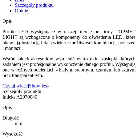
Szczegóły produktu
Opinie
Opis
Profile LED występujące w naszej ofercie od firmy TOPMET
LIGHT są wzbogacone o komponenty do oświetlenia LED, które
ułatwiają instalację i dają większe możliwości kombinacji, połączeń
i montażu.
Wśród takich akcesoriów wymienić warto m.in. zaślepki, których
zadaniem jest profesjonalne wykończenie danego profilu. Występują
one w różnych odcieniach - białym, srebrnym, czarnym lub szarym
oraz transparentnym.
Czytaj wiecej
Show less
Szczegóły produktu
Indeks
A2070040
Opis
Długość
mm
Wysokość