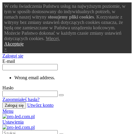
W celu świadczenia Państwu usług na najwyższym poziomie, w
tym w sposób dostosowany do indywidualnych potrzeb, w
ramach naszej witryny
stosujemy pliki cookies
. Korzystanie z
witryny bez zmiany ustawień dotyczących cookies oznacza, że
będą one zamieszczane w Państwa urządzeniu końcowym.
Możecie Państwo dokonać w każdym czasie zmiany ustawień
dotyczących cookies.
Wiecej.
Akceptuje
×
Zaloguj się
E-mail
Wrong email address.
Hasło
Zapomniałeś hasła?
Utwórz konto
Zaloguj się
Menu
Ustawienia