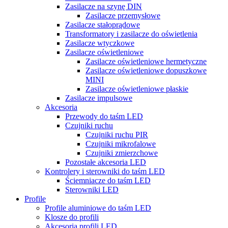
Zasilacze na szynę DIN
Zasilacze przemysłowe
Zasilacze stałoprądowe
Transformatory i zasilacze do oświetlenia
Zasilacze wtyczkowe
Zasilacze oświetleniowe
Zasilacze oświetleniowe hermetyczne
Zasilacze oświetleniowe dopuszkowe
MINI
Zasilacze oświetleniowe płaskie
Zasilacze impulsowe
Akcesoria
Przewody do taśm LED
Czujniki ruchu
Czujniki ruchu PIR
Czujniki mikrofalowe
Czujniki zmierzchowe
Pozostałe akcesoria LED
Kontrolery i sterowniki do taśm LED
Ściemniacze do taśm LED
Sterowniki LED
Profile
Profile aluminiowe do taśm LED
Klosze do profili
Akcesoria profili LED