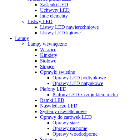
Zaślepki LED
Uchwyty LED
Inne elementy
Listwy LED
Listwy LED nawierzchniowe
Listwy LED kątowe
Lampy
Lampy wewnętrzne
Wiszące
Kinkiety
Stołowe
Stojące
Oprawki świetlne
Oprawy LED podtynkowe
Oprawy LED natynkowe
Plafony LED
Plafony LED z czujnikiem ruchu
Ramki LED
Naświetlacze LED
Systemy oświetleniowe
Oprawy do żarówek LED
Oprawy stałe
Oprawy ruchome
Oprawy woododporne
Ścienne