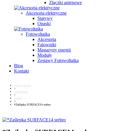
Złączki antenowe
Akcesoria elektryczne
Statywy
Opaski
Fotowoltaika
Akcesoria
Falowniki
Magazyny energii
Moduły
Zestawy Fotowoltaika
Blog
Kontakt
Strona główna
>
Oświetlenie
>
Profile
>
*Zaślepka SURFACE14 srebro