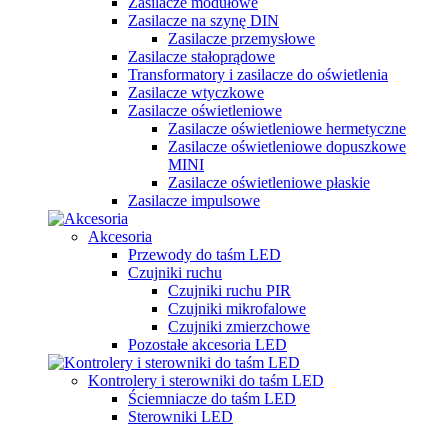
Zasilacze modułowe
Zasilacze na szynę DIN
Zasilacze przemysłowe
Zasilacze stałoprądowe
Transformatory i zasilacze do oświetlenia
Zasilacze wtyczkowe
Zasilacze oświetleniowe
Zasilacze oświetleniowe hermetyczne
Zasilacze oświetleniowe dopuszkowe
MINI
Zasilacze oświetleniowe płaskie
Zasilacze impulsowe
Akcesoria
Przewody do taśm LED
Czujniki ruchu
Czujniki ruchu PIR
Czujniki mikrofalowe
Czujniki zmierzchowe
Pozostałe akcesoria LED
Kontrolery i sterowniki do taśm LED
Ściemniacze do taśm LED
Sterowniki LED