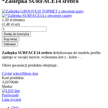
*Zaślepka SURFACE14 srebro
1,50 zł
(brutto)
(1,48 zł szt)
Dodaj do koszyka
Kup teraz
Zaślepka SURFACE14 srebro
dedykowana do modelu profilu
ujętego w swojej nazwie, wykonana jest z
, kolor –
.
Okres gwarancji produktu obejmuje
.
Czytaj wiecej
Show less
Kod produktu:
A2070040
Marka:
Porównaj
0
Lista życzeń
Opis