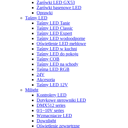
Żarówki LED GX53
Żarówki basenowe LED
Oprawki
Taśmy LED
Taśmy LED Tanie
Taśmy LED Classic
Taśmy LED Expert
Taśmy LED wodoodporne
Oświetlenie LED meblowe
Taśmy LED w kuchni
Taśmy LED do pokoju
Taśmy COB
Taśmy LED na schody
Taśma LED RGB
24V
Akcesoria
Taśmy LED 12V
Milight
Kontrolery LED
Dotykowe sterowniki LED
DMX512 series
0/1~10V series
Wzmacniacze LED
Downlight
Oświetlenie zewnętrzne