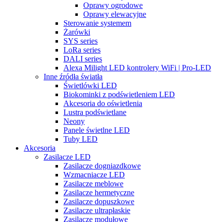
Oprawy ogrodowe
Oprawy elewacyjne
Sterowanie systemem
Żarówki
SYS series
LoRa series
DALI series
Alexa Milight LED kontrolery WiFi | Pro-LED
Inne źródła światła
Świetlówki LED
Biokominki z podświetleniem LED
Akcesoria do oświetlenia
Lustra podświetlane
Neony
Panele świetlne LED
Tuby LED
Akcesoria
Zasilacze LED
Zasilacze dogniazdkowe
Wzmacniacze LED
Zasilacze meblowe
Zasilacze hermetyczne
Zasilacze dopuszkowe
Zasilacze ultrapłaskie
Zasilacze modułowe