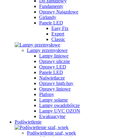
Do zabudowy
Fundamenty
Oprawy Najazdowe
Girlandy
Panele LED
Easy Fix
Expert
Classic
Lampy przemysłowe
Lampy liniowe
Oprawy uliczne
Oprawy LED
Panele LED
Naświetlacze
Oprawy high-bay
Oprawy liniowe
Plafony
Lampy solarne
Lampy owadobójcze
Lampy UVC OZON
Ewakuacyjne
Podświetlenie
Podświetlenie szaf, wnęk