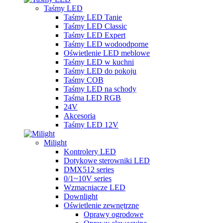
Taśmy LED
Taśmy LED Tanie
Taśmy LED Classic
Taśmy LED Expert
Taśmy LED wodoodporne
Oświetlenie LED meblowe
Taśmy LED w kuchni
Taśmy LED do pokoju
Taśmy COB
Taśmy LED na schody
Taśma LED RGB
24V
Akcesoria
Taśmy LED 12V
Milight
Kontrolery LED
Dotykowe sterowniki LED
DMX512 series
0/1~10V series
Wzmacniacze LED
Downlight
Oświetlenie zewnętrzne
Oprawy ogrodowe