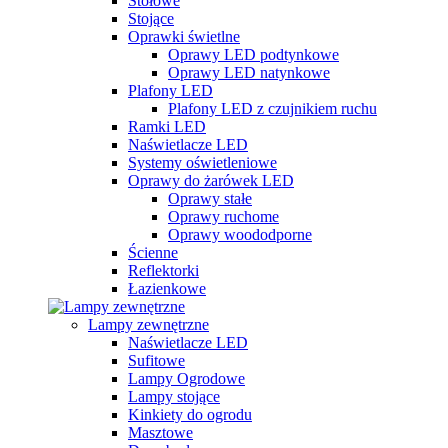
Stołowe
Stojące
Oprawki świetlne
Oprawy LED podtynkowe
Oprawy LED natynkowe
Plafony LED
Plafony LED z czujnikiem ruchu
Ramki LED
Naświetlacze LED
Systemy oświetleniowe
Oprawy do żarówek LED
Oprawy stałe
Oprawy ruchome
Oprawy woododporne
Ścienne
Reflektorki
Łazienkowe
Lampy zewnętrzne
Naświetlacze LED
Sufitowe
Lampy Ogrodowe
Lampy stojące
Kinkiety do ogrodu
Masztowe