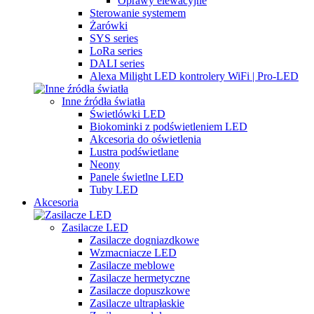
Oprawy elewacyjne
Sterowanie systemem
Żarówki
SYS series
LoRa series
DALI series
Alexa Milight LED kontrolery WiFi | Pro-LED
Inne źródła światła
Świetlówki LED
Biokominki z podświetleniem LED
Akcesoria do oświetlenia
Lustra podświetlane
Neony
Panele świetlne LED
Tuby LED
Akcesoria
Zasilacze LED
Zasilacze dogniazdkowe
Wzmacniacze LED
Zasilacze meblowe
Zasilacze hermetyczne
Zasilacze dopuszkowe
Zasilacze ultrapłaskie