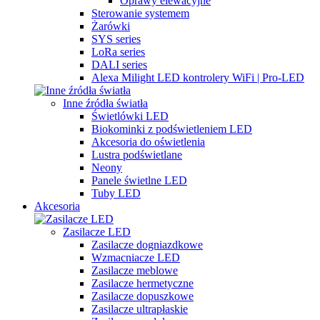
Oprawy elewacyjne
Sterowanie systemem
Żarówki
SYS series
LoRa series
DALI series
Alexa Milight LED kontrolery WiFi | Pro-LED
Inne źródła światła
Świetlówki LED
Biokominki z podświetleniem LED
Akcesoria do oświetlenia
Lustra podświetlane
Neony
Panele świetlne LED
Tuby LED
Akcesoria
Zasilacze LED
Zasilacze dogniazdkowe
Wzmacniacze LED
Zasilacze meblowe
Zasilacze hermetyczne
Zasilacze dopuszkowe
Zasilacze ultrapłaskie