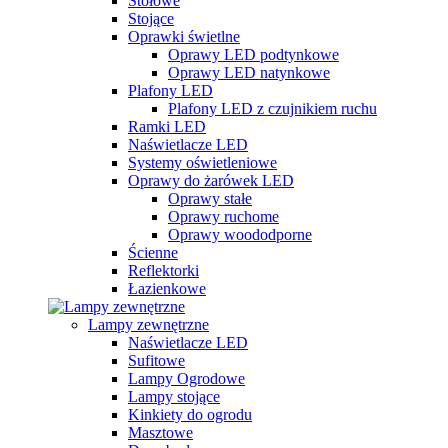
Stołowe
Stojące
Oprawki świetlne
Oprawy LED podtynkowe
Oprawy LED natynkowe
Plafony LED
Plafony LED z czujnikiem ruchu
Ramki LED
Naświetlacze LED
Systemy oświetleniowe
Oprawy do żarówek LED
Oprawy stałe
Oprawy ruchome
Oprawy woododporne
Ścienne
Reflektorki
Łazienkowe
Lampy zewnętrzne
Naświetlacze LED
Sufitowe
Lampy Ogrodowe
Lampy stojące
Kinkiety do ogrodu
Masztowe