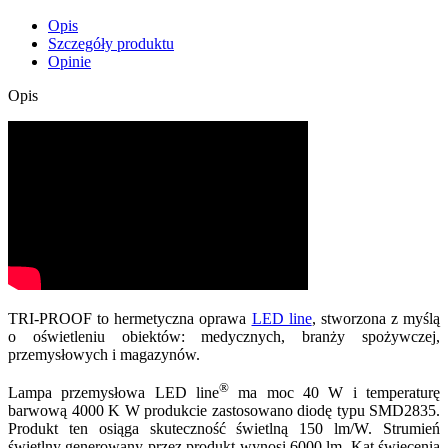
Opis
Szczegóły produktu
Opinie
Opis
TRI-PROOF to hermetyczna oprawa
LED line
, stworzona z myślą
o oświetleniu obiektów: medycznych, branży spożywczej,
przemysłowych i magazynów.
®
Lampa przemysłowa LED line
ma moc 40 W i temperaturę
barwową 4000 K W produkcie zastosowano diodę typu SMD2835.
Produkt ten osiąga skuteczność świetlną 150 lm/W. Strumień
świetlny generowany przez produkt wynosi 6000 lm. Kąt świecenia