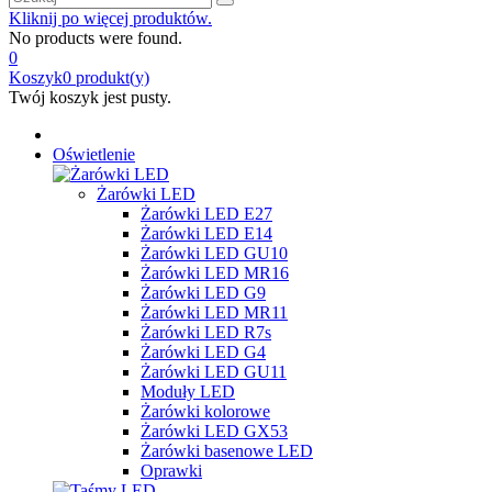
Kliknij po więcej produktów.
No products were found.
0
Koszyk
0
produkt(y)
Twój koszyk jest pusty.
Oświetlenie
Żarówki LED
Żarówki LED E27
Żarówki LED E14
Żarówki LED GU10
Żarówki LED MR16
Żarówki LED G9
Żarówki LED MR11
Żarówki LED R7s
Żarówki LED G4
Żarówki LED GU11
Moduły LED
Żarówki kolorowe
Żarówki LED GX53
Żarówki basenowe LED
Oprawki