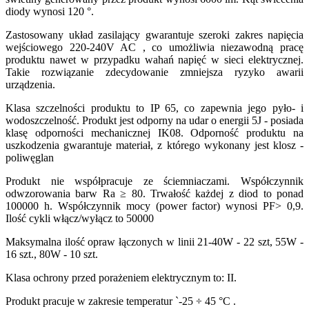
diody wynosi 120 °.
Zastosowany układ zasilający gwarantuje szeroki zakres napięcia
wejściowego 220-240V AC , co umożliwia niezawodną pracę
produktu nawet w przypadku wahań napięć w sieci elektrycznej.
Takie rozwiązanie zdecydowanie zmniejsza ryzyko awarii
urządzenia.
Klasa szczelności produktu to IP 65, co zapewnia jego pyło- i
wodoszczelność. Produkt jest odporny na udar o energii 5J - posiada
klasę odporności mechanicznej IK08. Odporność produktu na
uszkodzenia gwarantuje materiał, z którego wykonany jest klosz -
poliwęglan
Produkt nie współpracuje ze ściemniaczami. Współczynnik
odwzorowania barw Ra ≥ 80. Trwałość każdej z diod to ponad
100000 h. Współczynnik mocy (power factor) wynosi PF> 0,9.
Ilość cykli włącz/wyłącz to 50000
Maksymalna ilość opraw łączonych w linii 21-40W - 22 szt, 55W -
16 szt., 80W - 10 szt.
Klasa ochrony przed porażeniem elektrycznym to: II.
Produkt pracuje w zakresie temperatur `-25 ÷ 45 °C .