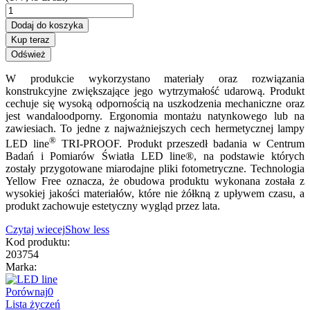
Dodaj do koszyka
Kup teraz
W produkcie wykorzystano materiały oraz rozwiązania
konstrukcyjne zwiększające jego wytrzymałość udarową. Produkt
cechuje się wysoką odpornością na uszkodzenia mechaniczne oraz
jest wandaloodporny. Ergonomia montażu natynkowego lub na
zawiesiach. To jedne z najważniejszych cech hermetycznej lampy
®
LED line
TRI-PROOF. Produkt przeszedł badania w Centrum
Badań i Pomiarów Światła LED line®, na podstawie których
zostały przygotowane miarodajne pliki fotometryczne. Technologia
Yellow Free oznacza, że obudowa produktu wykonana została z
wysokiej jakości materiałów, które nie żółkną z upływem czasu, a
produkt zachowuje estetyczny wygląd przez lata.
Czytaj wiecej
Show less
Kod produktu:
203754
Marka:
Porównaj
0
Lista życzeń