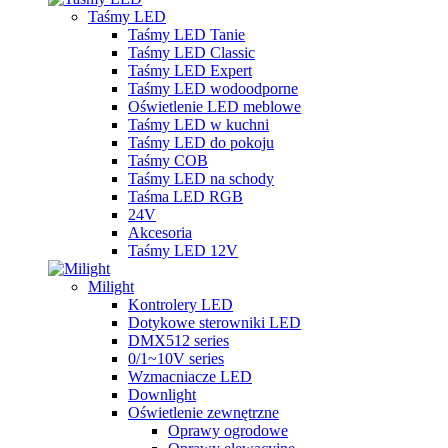
Taśmy LED
Taśmy LED Tanie
Taśmy LED Classic
Taśmy LED Expert
Taśmy LED wodoodporne
Oświetlenie LED meblowe
Taśmy LED w kuchni
Taśmy LED do pokoju
Taśmy COB
Taśmy LED na schody
Taśma LED RGB
24V
Akcesoria
Taśmy LED 12V
Milight
Kontrolery LED
Dotykowe sterowniki LED
DMX512 series
0/1~10V series
Wzmacniacze LED
Downlight
Oświetlenie zewnętrzne
Oprawy ogrodowe