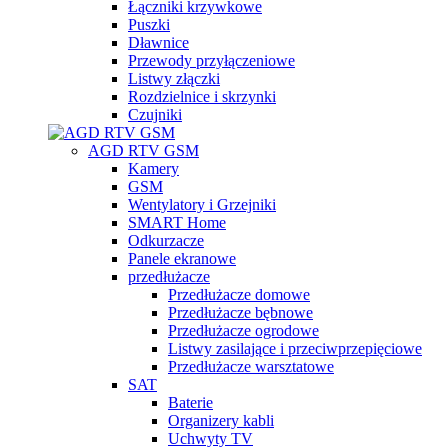
Łączniki krzywkowe
Puszki
Dławnice
Przewody przyłączeniowe
Listwy złączki
Rozdzielnice i skrzynki
Czujniki
AGD RTV GSM
Kamery
GSM
Wentylatory i Grzejniki
SMART Home
Odkurzacze
Panele ekranowe
przedłużacze
Przedłużacze domowe
Przedłużacze bębnowe
Przedłużacze ogrodowe
Listwy zasilające i przeciwprzepięciowe
Przedłużacze warsztatowe
SAT
Baterie
Organizery kabli
Uchwyty TV