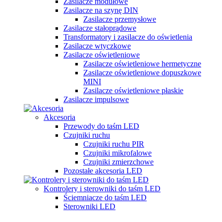
Zasilacze modułowe
Zasilacze na szynę DIN
Zasilacze przemysłowe
Zasilacze stałoprądowe
Transformatory i zasilacze do oświetlenia
Zasilacze wtyczkowe
Zasilacze oświetleniowe
Zasilacze oświetleniowe hermetyczne
Zasilacze oświetleniowe dopuszkowe
MINI
Zasilacze oświetleniowe płaskie
Zasilacze impulsowe
Akcesoria
Przewody do taśm LED
Czujniki ruchu
Czujniki ruchu PIR
Czujniki mikrofalowe
Czujniki zmierzchowe
Pozostałe akcesoria LED
Kontrolery i sterowniki do taśm LED
Ściemniacze do taśm LED
Sterowniki LED