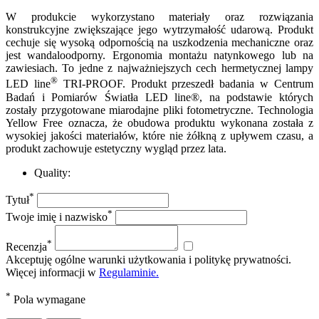
W produkcie wykorzystano materiały oraz rozwiązania
konstrukcyjne zwiększające jego wytrzymałość udarową. Produkt
cechuje się wysoką odpornością na uszkodzenia mechaniczne oraz
jest wandaloodporny. Ergonomia montażu natynkowego lub na
zawiesiach. To jedne z najważniejszych cech hermetycznej lampy
®
LED line
TRI-PROOF. Produkt przeszedł badania w Centrum
Badań i Pomiarów Światła LED line®, na podstawie których
zostały przygotowane miarodajne pliki fotometryczne. Technologia
Yellow Free oznacza, że obudowa produktu wykonana została z
wysokiej jakości materiałów, które nie żółkną z upływem czasu, a
produkt zachowuje estetyczny wygląd przez lata.
Quality:
*
Tytuł
*
Twoje imię i nazwisko
*
Recenzja
Akceptuję ogólne warunki użytkowania i politykę prywatności.
Więcej informacji w
Regulaminie.
*
Pola wymagane