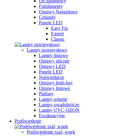
Do zabudowy
Fundamenty
Oprawy Najazdowe
Girlandy
Panele LED
Easy Fix
Expert
Classic
Lampy przemysłowe
Lampy liniowe
Oprawy uliczne
Oprawy LED
Panele LED
Naświetlacze
Oprawy high-bay
Oprawy liniowe
Plafony
Lampy solarne
Lampy owadobójcze
Lampy UVC OZON
Ewakuacyjne
Podświetlenie
Podświetlenie szaf, wnęk