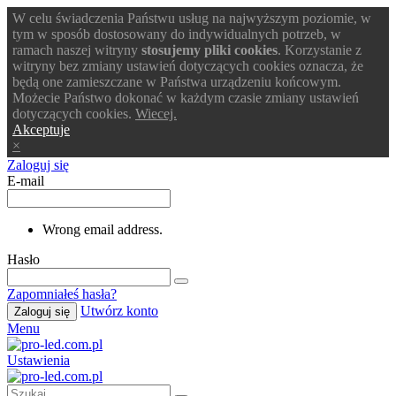
W celu świadczenia Państwu usług na najwyższym poziomie, w
tym w sposób dostosowany do indywidualnych potrzeb, w
ramach naszej witryny
stosujemy pliki cookies
. Korzystanie z
witryny bez zmiany ustawień dotyczących cookies oznacza, że
będą one zamieszczane w Państwa urządzeniu końcowym.
Możecie Państwo dokonać w każdym czasie zmiany ustawień
dotyczących cookies.
Wiecej.
Akceptuje
×
Zaloguj się
E-mail
Wrong email address.
Hasło
Zapomniałeś hasła?
Utwórz konto
Zaloguj się
Menu
Ustawienia