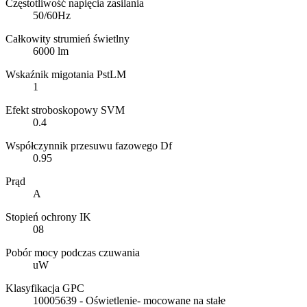
Częstotliwość napięcia zasilania
50/60Hz
Całkowity strumień świetlny
6000 lm
Wskaźnik migotania PstLM
1
Efekt stroboskopowy SVM
0.4
Współczynnik przesuwu fazowego Df
0.95
Prąd
A
Stopień ochrony IK
08
Pobór mocy podczas czuwania
uW
Klasyfikacja GPC
10005639 - Oświetlenie- mocowane na stałe