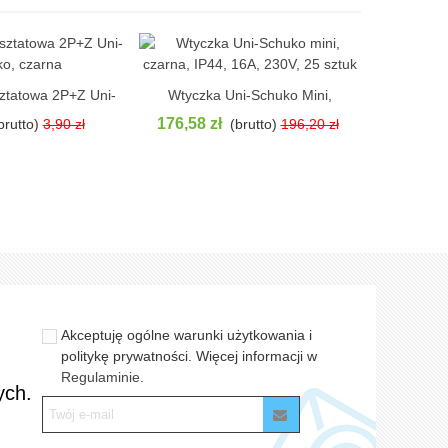
ztatowa 2P+Z Uni-
Wtyczka Uni-Schuko Mini,
Wtyczka W
aż
Pokaż
o, Czarna
Czarna, IP44, 16A, 230V, 25
Schuk
176,58 zł
103,59 
brutto)
3,90 zł
(brutto)
196,20 zł
Sztuk
Akceptuję ogólne warunki użytkowania i
politykę prywatności. Więcej informacji w
Regulaminie.
ych.