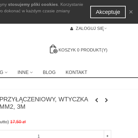
ryny
stosujemy pliki cookies
. Korzystanie
×
wo dokonać w każdym czasie zmiany
Akceptuje
ZALOGUJ SIĘ
KOSZYK
0
PRODUKT(Y)
0
NG
INNE
BLOG
KONTAKT
PRZYŁĄCZENIOWY, WTYCZKA
MM2, 3M
utto)
17,50 zł
+