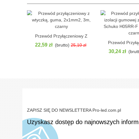
Przewód Przyłączeniowy Z
Pokaż
Wtyczką, Guma, 2x1mm2, 3m,
Przewód Przył
Pokaż
22,59 zł
(brutto)
25,10 zł
Czarny
Izolacji Gumowej 
30,24 zł
(brut
Schuko H05RR-F
Czar
ZAPISZ SIĘ DO NEWSLETTERA Pro-led.com.pl
Uzyskasz dostęp do najnowszych informac