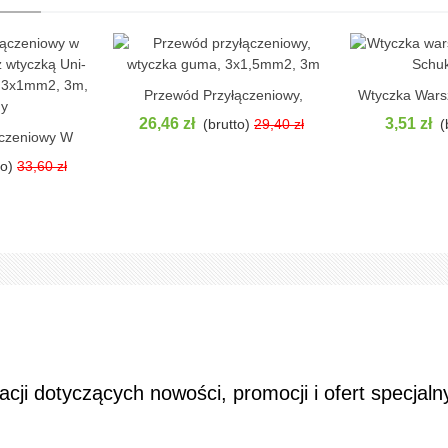
Przewód Przyłączeniowy,
Wtyczka Wars
Pokaż
Pok
Wtyczka Guma, 3x1,5mm2, 3m
Schuk
26,46 zł
3,51 zł
(brutto)
29,40 zł
(
ączeniowy W
Z Wtyczką Uni-
to)
33,60 zł
 3x1mm2, 3m,
ny
ji dotyczących nowości, promocji i ofert specjaln