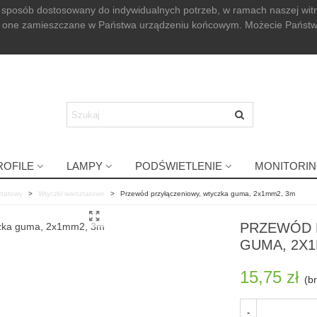
 sposób dostosowany do indywidualnych potrzeb, w ramach naszej wit
ędą one zamieszczane w Państwa urządzeniu końcowym. Możecie Państ
ROFILE
LAMPY
PODŚWIETLENIE
MONITORI
ztatowy
>
Wtyczki warsztatowe
>
Przewód przyłączeniowy, wtyczka guma, 2x1mm2, 3m
PRZEWÓD 
GUMA, 2X1
15,75 zł
(br
-