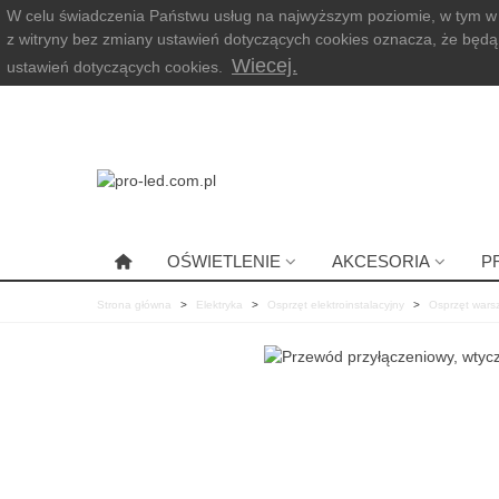
W celu świadczenia Państwu usług na najwyższym poziomie, w tym w
z witryny bez zmiany ustawień dotyczących cookies oznacza, że b
Wiecej.
ustawień dotyczących cookies.
OŚWIETLENIE
AKCESORIA
P
Strona główna
>
Elektryka
>
Osprzęt elektroinstalacyjny
>
Osprzęt wars