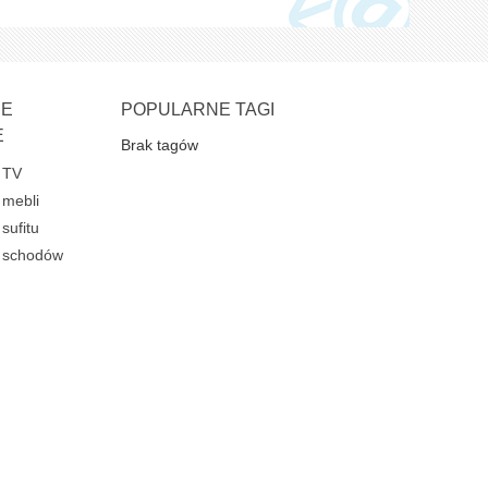
NE
POPULARNE TAGI
E
Brak tagów
 TV
 mebli
sufitu
e schodów