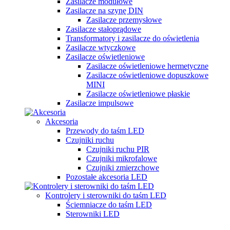
Zasilacze modułowe
Zasilacze na szynę DIN
Zasilacze przemysłowe
Zasilacze stałoprądowe
Transformatory i zasilacze do oświetlenia
Zasilacze wtyczkowe
Zasilacze oświetleniowe
Zasilacze oświetleniowe hermetyczne
Zasilacze oświetleniowe dopuszkowe
MINI
Zasilacze oświetleniowe płaskie
Zasilacze impulsowe
Akcesoria
Przewody do taśm LED
Czujniki ruchu
Czujniki ruchu PIR
Czujniki mikrofalowe
Czujniki zmierzchowe
Pozostałe akcesoria LED
Kontrolery i sterowniki do taśm LED
Ściemniacze do taśm LED
Sterowniki LED