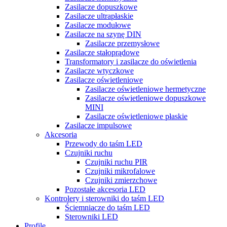
Zasilacze dopuszkowe
Zasilacze ultrapłaskie
Zasilacze modułowe
Zasilacze na szynę DIN
Zasilacze przemysłowe
Zasilacze stałoprądowe
Transformatory i zasilacze do oświetlenia
Zasilacze wtyczkowe
Zasilacze oświetleniowe
Zasilacze oświetleniowe hermetyczne
Zasilacze oświetleniowe dopuszkowe
MINI
Zasilacze oświetleniowe płaskie
Zasilacze impulsowe
Akcesoria
Przewody do taśm LED
Czujniki ruchu
Czujniki ruchu PIR
Czujniki mikrofalowe
Czujniki zmierzchowe
Pozostałe akcesoria LED
Kontrolery i sterowniki do taśm LED
Ściemniacze do taśm LED
Sterowniki LED
Profile