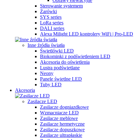
Oprawy elewacyjne
Sterowanie systemem
Żarówki
SYS series
LoRa series
DALI series
Alexa Milight LED kontrolery WiFi | Pro-LED
Inne źródła światła
Świetlówki LED
Biokominki z podświetleniem LED
Akcesoria do oświetlenia
Lustra podświetlane
Neony
Panele świetlne LED
Tuby LED
Akcesoria
Zasilacze LED
Zasilacze dogniazdkowe
Wzmacniacze LED
Zasilacze meblowe
Zasilacze hermetyczne
Zasilacze dopuszkowe
Zasilacze ultrapłaskie