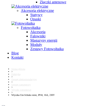
Złączki antenowe
Akcesoria elektryczne
Statywy
Opaski
Fotowoltaika
Akcesoria
Falowniki
Magazyny energii
Moduły
Zestawy Fotowoltaika
Blog
Kontakt
Strona główna
>
Elektryka
>
Osprzęt elektroinstalacyjny
>
Osprzęt warsztatowy
>
Wtyczki warsztatowe
>
Wtyczka Uni-Schuko mini, IP44, 16A, 230V