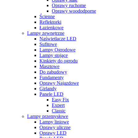
Oprawy ruchome
Oprawy woododporne
Ścienne
Reflektorki
Łazienkowe
Lampy zewnętrzne
Naświetlacze LED
Sufitowe
Lampy Ogrodowe
Lampy stojące
Kinkiety do ogrodu
Masztowe
Do zabudowy
Fundamenty
Oprawy Najazdowe
Girlandy
Panele LED
Easy Fix
Expert
Classic
Lampy przemysłowe
Lampy liniowe
Oprawy uliczne
Oprawy LED