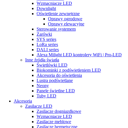
Wzmacniacze LED
Downlight
Oświetlenie zewnętrzne
Oprawy ogrodowe
Oprawy elewacyjne
Sterowanie systemem
Żarówki
SYS series
LoRa series
DALI series
Alexa Milight LED kontrolery WiFi | Pro-LED
Inne źródła światła
Świetlówki LED
Biokominki z podświetleniem LED
Akcesoria do oświetlenia
Lustra podświetlane
Neony
Panele świetlne LED
Tuby LED
Akcesoria
Zasilacze LED
Zasilacze dogniazdkowe
Wzmacniacze LED
Zasilacze meblowe
Zasilacze hermetyczne