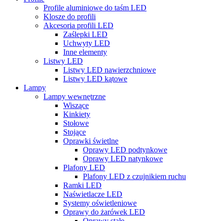
Profile aluminiowe do taśm LED
Klosze do profili
Akcesoria profili LED
Zaślepki LED
Uchwyty LED
Inne elementy
Listwy LED
Listwy LED nawierzchniowe
Listwy LED kątowe
Lampy
Lampy wewnętrzne
Wiszące
Kinkiety
Stołowe
Stojące
Oprawki świetlne
Oprawy LED podtynkowe
Oprawy LED natynkowe
Plafony LED
Plafony LED z czujnikiem ruchu
Ramki LED
Naświetlacze LED
Systemy oświetleniowe
Oprawy do żarówek LED
Oprawy stałe