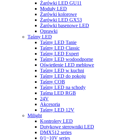
Żarówki LED GU11
Moduły LED
Żarówki kolorowe
Żarówki LED GX53
Żarówki basenowe LED
Oprawki
Taśmy LED
Taśmy LED Tanie
Taśmy LED Classic
Taśmy LED Expert
Taśmy LED wodoodporne
Oświetlenie LED meblowe
Taśmy LED w kuchni
Taśmy LED do pokoju
Taśmy COB
Taśmy LED na schody
Taśma LED RGB
24V
Akcesoria
Taśmy LED 12V
Milight
Kontrolery LED
Dotykowe sterowniki LED
DMX512 series
0/1~10V series