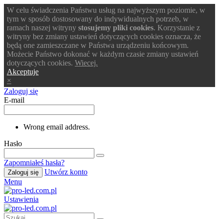
W celu świadczenia Państwu usług na najwyższym poziomie, w
tym w sposób dostosowany do indywidualnych potrzeb, w
ramach naszej witryny
stosujemy pliki cookies
. Korzystanie z
witryny bez zmiany ustawień dotyczących cookies oznacza, że
będą one zamieszczane w Państwa urządzeniu końcowym.
Możecie Państwo dokonać w każdym czasie zmiany ustawień
dotyczących cookies.
Wiecej.
Akceptuje
×
Zaloguj się
E-mail
Wrong email address.
Hasło
Zapomniałeś hasła?
Utwórz konto
Zaloguj się
Menu
Ustawienia