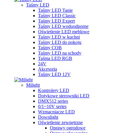
Taśmy LED
Taśmy LED Tanie
Taśmy LED Classic
Taśmy LED Expert
Taśmy LED wodoodporne
Oświetlenie LED meblowe
Taśmy LED w kuchni
Taśmy LED do pokoju
Taśmy COB
Taśmy LED na schody
Taśma LED RGB
24V
Akcesoria
Taśmy LED 12V
Milight
Kontrolery LED
Dotykowe sterowniki LED
DMX512 series
0/1~10V series
Wzmacniacze LED
Downlight
Oświetlenie zewnętrzne
Oprawy ogrodowe