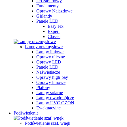
Do zabudowy
Fundamenty
Oprawy Najazdowe
Girlandy
Panele LED
Easy Fix
Expert
Classic
Lampy przemysłowe
Lampy liniowe
Oprawy uliczne
Oprawy LED
Panele LED
Naświetlacze
Oprawy high-bay
Oprawy liniowe
Plafony
Lampy solarne
Lampy owadobójcze
Lampy UVC OZON
Ewakuacyjne
Podświetlenie
Podświetlenie szaf, wnęk