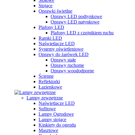
Stołowe
Stojące
Oprawki świetlne
Oprawy LED podtynkowe
Oprawy LED natynkowe
Plafony LED
Plafony LED z czujnikiem ruchu
Ramki LED
Naświetlacze LED
Systemy oświetleniowe
Oprawy do żarówek LED
Oprawy stałe
Oprawy ruchome
Oprawy woododporne
Ścienne
Reflektorki
Łazienkowe
Lampy zewnętrzne
Naświetlacze LED
Sufitowe
Lampy Ogrodowe
Lampy stojące
Kinkiety do ogrodu
Masztowe