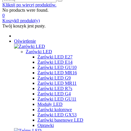
Kliknij po więcej produktów.
No products were found.
0
Koszyk
0
produkt(y)
Twój koszyk jest pusty.
Oświetlenie
Żarówki LED
Żarówki LED E27
Żarówki LED E14
Żarówki LED GU10
Żarówki LED MR16
Żarówki LED G9
Żarówki LED MR11
Żarówki LED R7s
Żarówki LED G4
Żarówki LED GU11
Moduły LED
Żarówki kolorowe
Żarówki LED GX53
Żarówki basenowe LED
Oprawki