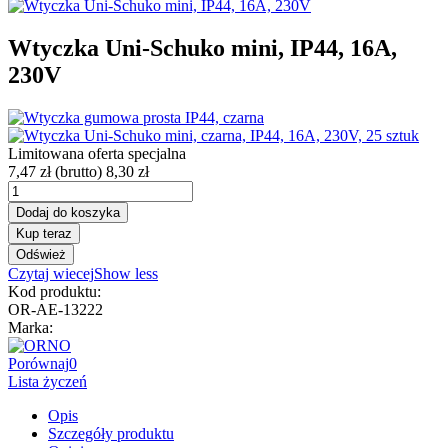
Wtyczka Uni-Schuko mini, IP44, 16A,
230V
Limitowana oferta specjalna
7,47 zł
(brutto)
8,30 zł
Dodaj do koszyka
Kup teraz
Czytaj wiecej
Show less
Kod produktu:
OR-AE-13222
Marka:
Porównaj
0
Lista życzeń
Opis
Szczegóły produktu