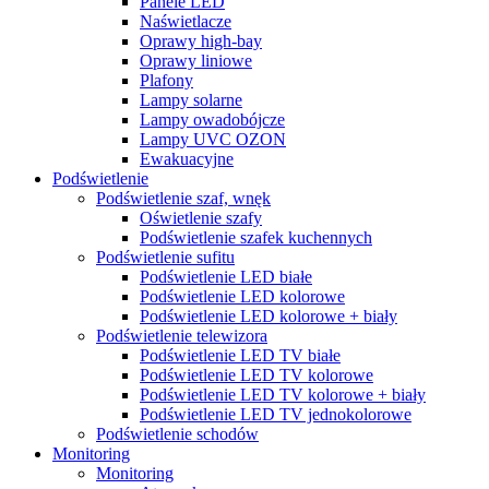
Panele LED
Naświetlacze
Oprawy high-bay
Oprawy liniowe
Plafony
Lampy solarne
Lampy owadobójcze
Lampy UVC OZON
Ewakuacyjne
Podświetlenie
Podświetlenie szaf, wnęk
Oświetlenie szafy
Podświetlenie szafek kuchennych
Podświetlenie sufitu
Podświetlenie LED białe
Podświetlenie LED kolorowe
Podświetlenie LED kolorowe + biały
Podświetlenie telewizora
Podświetlenie LED TV białe
Podświetlenie LED TV kolorowe
Podświetlenie LED TV kolorowe + biały
Podświetlenie LED TV jednokolorowe
Podświetlenie schodów
Monitoring
Monitoring