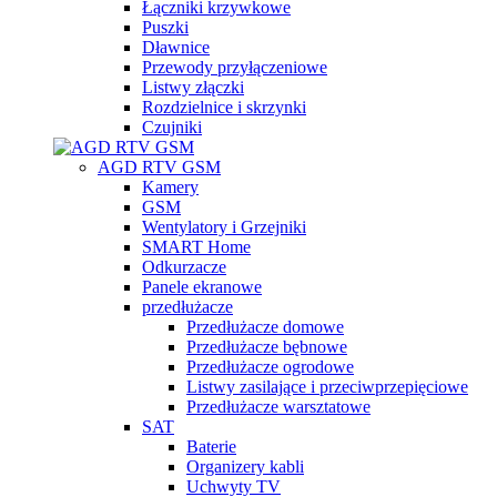
Łączniki krzywkowe
Puszki
Dławnice
Przewody przyłączeniowe
Listwy złączki
Rozdzielnice i skrzynki
Czujniki
AGD RTV GSM
Kamery
GSM
Wentylatory i Grzejniki
SMART Home
Odkurzacze
Panele ekranowe
przedłużacze
Przedłużacze domowe
Przedłużacze bębnowe
Przedłużacze ogrodowe
Listwy zasilające i przeciwprzepięciowe
Przedłużacze warsztatowe
SAT
Baterie
Organizery kabli
Uchwyty TV