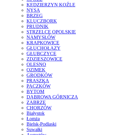
KĘDZIERZYN KOŹLE
NYSA
BRZEG
KLUCZBORK
PRUDNIK
STRZELCE OPOLSKIE
NAMYSŁÓW
KRAPKOWICE
GŁUCHOŁAZY
GŁUBCZYCE
ZDZIESZOWICE
OLESNO
OZIMEK
GRODKÓW
PRASZKA
PACZKÓW
BYTOM
DĄBROWA GÓRNICZA
ZABRZE
CHORZÓW
Białystok
Łomża
Bielsk-Podlaski
Suwałki
Augustów