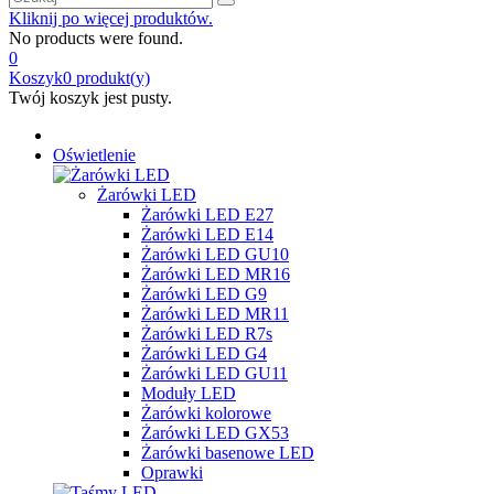
Kliknij po więcej produktów.
No products were found.
0
Koszyk
0
produkt(y)
Twój koszyk jest pusty.
Oświetlenie
Żarówki LED
Żarówki LED E27
Żarówki LED E14
Żarówki LED GU10
Żarówki LED MR16
Żarówki LED G9
Żarówki LED MR11
Żarówki LED R7s
Żarówki LED G4
Żarówki LED GU11
Moduły LED
Żarówki kolorowe
Żarówki LED GX53
Żarówki basenowe LED
Oprawki