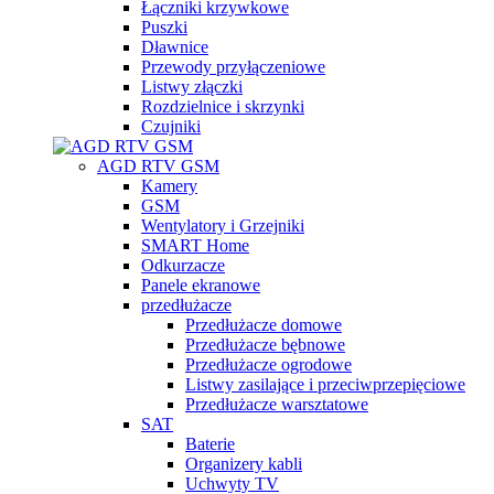
Łączniki krzywkowe
Puszki
Dławnice
Przewody przyłączeniowe
Listwy złączki
Rozdzielnice i skrzynki
Czujniki
AGD RTV GSM
Kamery
GSM
Wentylatory i Grzejniki
SMART Home
Odkurzacze
Panele ekranowe
przedłużacze
Przedłużacze domowe
Przedłużacze bębnowe
Przedłużacze ogrodowe
Listwy zasilające i przeciwprzepięciowe
Przedłużacze warsztatowe
SAT
Baterie
Organizery kabli
Uchwyty TV