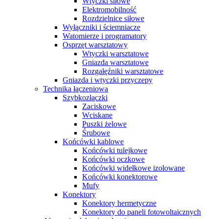
Wtyczki siłowe
Elektromobilność
Rozdzielnice siłowe
Wyłączniki i ściemniacze
Watomierze i programatory
Osprzęt warsztatowy
Wtyczki warsztatowe
Gniazda warsztatowe
Rozgałęźniki warsztatowe
Gniazda i wtyczki przyczepy
Technika łączeniowa
Szybkozłączki
Zaciskowe
Wciskane
Puszki żelowe
Śrubowe
Końcówki kablowe
Końcówki tulejkowe
Końcówki oczkowe
Końcówki widełkowe izolowane
Końcówki konektorowe
Mufy
Konektory
Konektory hermetyczne
Konektory do paneli fotowoltaicznych