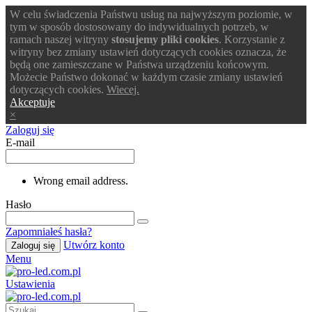
W celu świadczenia Państwu usług na najwyższym poziomie, w
tym w sposób dostosowany do indywidualnych potrzeb, w
ramach naszej witryny
stosujemy pliki cookies
. Korzystanie z
witryny bez zmiany ustawień dotyczących cookies oznacza, że
będą one zamieszczane w Państwa urządzeniu końcowym.
Możecie Państwo dokonać w każdym czasie zmiany ustawień
dotyczących cookies.
Wiecej.
Akceptuje
×
Zaloguj się
E-mail
Wrong email address.
Hasło
Zapomniałeś hasła?
Utwórz konto
Zaloguj się
Menu
Ustawienia