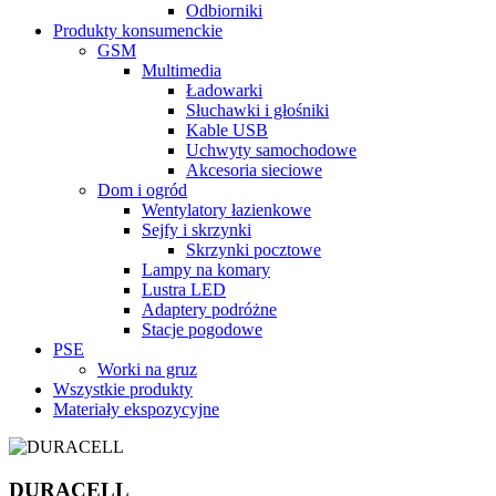
Odbiorniki
Produkty konsumenckie
GSM
Multimedia
Ładowarki
Słuchawki i głośniki
Kable USB
Uchwyty samochodowe
Akcesoria sieciowe
Dom i ogród
Wentylatory łazienkowe
Sejfy i skrzynki
Skrzynki pocztowe
Lampy na komary
Lustra LED
Adaptery podróżne
Stacje pogodowe
PSE
Worki na gruz
Wszystkie produkty
Materiały ekspozycyjne
DURACELL