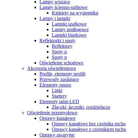
Lampy wiszące
Lampy ścienno-sufitowe
Kinkiety na wysięgniku
Lampy i lampki
Lampki szafkowe
Lampy podłogowe
Lampki biurkowe
Reflektorki i spoty
Reflektory
Spoty n
Spoty p
Oświetlenie schodowe
Akcesoria oświetleniowe
Profile, elementy profili
Przewody zasilające
Elementy opraw
Linki
Startery
Elementy taśm LED
Złączki, łączniki, rozdzielacze
Oświetlenie przemysłowe
Oprawy kanałowe
Oprawy kanałowe bez czujnika ruchu
Oprawy kanałowe z czujnikiem ruchu
Oprawy awaryjne