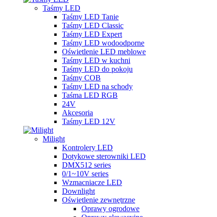
Taśmy LED
Taśmy LED Tanie
Taśmy LED Classic
Taśmy LED Expert
Taśmy LED wodoodporne
Oświetlenie LED meblowe
Taśmy LED w kuchni
Taśmy LED do pokoju
Taśmy COB
Taśmy LED na schody
Taśma LED RGB
24V
Akcesoria
Taśmy LED 12V
Milight
Kontrolery LED
Dotykowe sterowniki LED
DMX512 series
0/1~10V series
Wzmacniacze LED
Downlight
Oświetlenie zewnętrzne
Oprawy ogrodowe