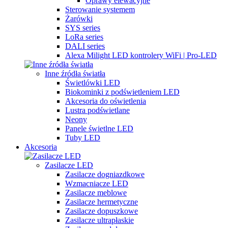
Oprawy elewacyjne
Sterowanie systemem
Żarówki
SYS series
LoRa series
DALI series
Alexa Milight LED kontrolery WiFi | Pro-LED
Inne źródła światła
Świetlówki LED
Biokominki z podświetleniem LED
Akcesoria do oświetlenia
Lustra podświetlane
Neony
Panele świetlne LED
Tuby LED
Akcesoria
Zasilacze LED
Zasilacze dogniazdkowe
Wzmacniacze LED
Zasilacze meblowe
Zasilacze hermetyczne
Zasilacze dopuszkowe
Zasilacze ultrapłaskie