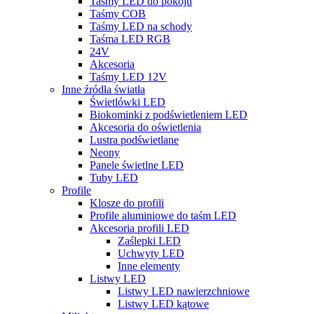
Taśmy LED do pokoju
Taśmy COB
Taśmy LED na schody
Taśma LED RGB
24V
Akcesoria
Taśmy LED 12V
Inne źródła światła
Świetlówki LED
Biokominki z podświetleniem LED
Akcesoria do oświetlenia
Lustra podświetlane
Neony
Panele świetlne LED
Tuby LED
Profile
Klosze do profili
Profile aluminiowe do taśm LED
Akcesoria profili LED
Zaślepki LED
Uchwyty LED
Inne elementy
Listwy LED
Listwy LED nawierzchniowe
Listwy LED kątowe