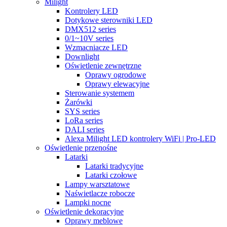
Milight
Kontrolery LED
Dotykowe sterowniki LED
DMX512 series
0/1~10V series
Wzmacniacze LED
Downlight
Oświetlenie zewnętrzne
Oprawy ogrodowe
Oprawy elewacyjne
Sterowanie systemem
Żarówki
SYS series
LoRa series
DALI series
Alexa Milight LED kontrolery WiFi | Pro-LED
Oświetlenie przenośne
Latarki
Latarki tradycyjne
Latarki czołowe
Lampy warsztatowe
Naświetlacze robocze
Lampki nocne
Oświetlenie dekoracyjne
Oprawy meblowe