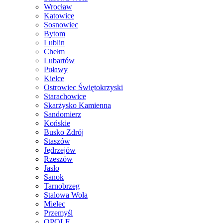
Wrocław
Katowice
Sosnowiec
Bytom
Lublin
Chełm
Lubartów
Puławy
Kielce
Ostrowiec Świętokrzyski
Starachowice
Skarżysko Kamienna
Sandomierz
Końskie
Busko Zdrój
Staszów
Jędrzejów
Rzeszów
Jasło
Sanok
Tarnobrzeg
Stalowa Wola
Mielec
Przemyśl
OPOLE