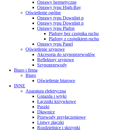
Oprawy hermetyczne
Oprawy typu High-Bay
Oświetlenie ogólne
Oprawy typu Downligt p
Oprawy typu Downligt n
Oprawy typu Plafon
Plafony bez czujnika ruchu
Plafony z czujnikiem ruchu
Oprawy typu Panel
Oświetlenie szynowe
Akcesoria do szynoprzewodów
Reflektory szynowe
Szynoprzewody
Biuro i firma
Biuro
Oświetlenie biurowe
INNE
Aparatura elektryczna
Gniazda i wtyki
Łączniki krzywkowe
Puszki
Dławnice
Przewody przyłączeniowe
Listwy złączki
Rozdzielnice i skrzynki