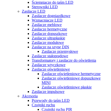
Ściemniacze do taśm LED
Sterowniki LED
Zasilacze LED
Zasilacze dogniazdkowe
Wzmacniacze LED
Zasilacze meblowe
Zasilacze hermetyczne
Zasilacze dopuszkowe
Zasilacze ultrapłaskie
Zasilacze modułowe
Zasilacze na szynę DIN
Zasilacze przemysłowe
Zasilacze stałoprądowe
Transformatory i zasilacze do oświetlenia
Zasilacze wtyczkowe
Zasilacze oświetleniowe
Zasilacze oświetleniowe hermetyczne
Zasilacze oświetleniowe dopuszkowe
MINI
Zasilacze oświetleniowe płaskie
Zasilacze impulsowe
Akcesoria
Przewody do taśm LED
Czujniki ruchu
Czujniki ruchu PIR