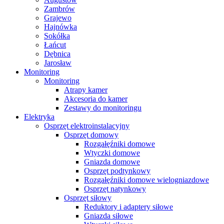
Zambrów
Grajewo
Hajnówka
Sokółka
Łańcut
Dębnica
Jarosław
Monitoring
Monitoring
Atrapy kamer
Akcesoria do kamer
Zestawy do monitoringu
Elektryka
Osprzęt elektroinstalacyjny
Osprzęt domowy
Rozgałęźniki domowe
Wtyczki domowe
Gniazda domowe
Osprzęt podtynkowy
Rozgałęźniki domowe wielogniazdowe
Osprzęt natynkowy
Osprzęt siłowy
Reduktory i adaptery siłowe
Gniazda siłowe