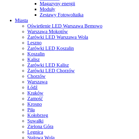
Magazyny energii
Moduły
Zestawy Fotowoltaika
Miasta
Oświetlenie LED Warszawa Bemowo
Warszawa Mokotów
Żarówki LED Warszawa Wola
Leszno
Żarówki LED Koszalin
Koszalin
Kalisz
Żarówki LED Kalisz
Żarówki LED Chorzów
Chorzów
Warszawa
Łódź
Kraków
Zamość
Krosno
Piła
Kołobrzeg
Suwałki
Zielona Góra
Legnica
Stalowa Wola