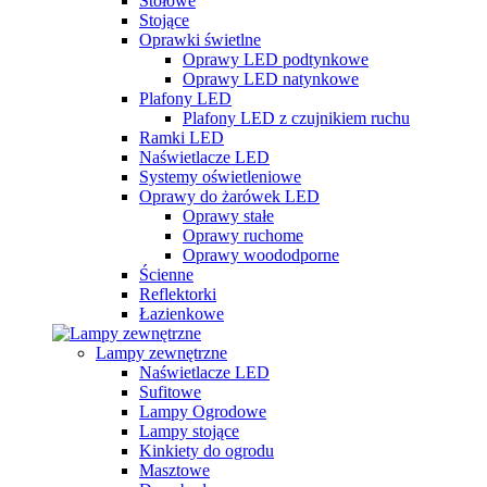
Stołowe
Stojące
Oprawki świetlne
Oprawy LED podtynkowe
Oprawy LED natynkowe
Plafony LED
Plafony LED z czujnikiem ruchu
Ramki LED
Naświetlacze LED
Systemy oświetleniowe
Oprawy do żarówek LED
Oprawy stałe
Oprawy ruchome
Oprawy woododporne
Ścienne
Reflektorki
Łazienkowe
Lampy zewnętrzne
Naświetlacze LED
Sufitowe
Lampy Ogrodowe
Lampy stojące
Kinkiety do ogrodu
Masztowe