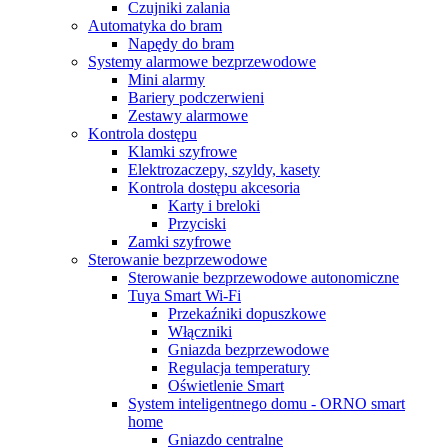
Czujniki zalania
Automatyka do bram
Napędy do bram
Systemy alarmowe bezprzewodowe
Mini alarmy
Bariery podczerwieni
Zestawy alarmowe
Kontrola dostępu
Klamki szyfrowe
Elektrozaczepy, szyldy, kasety
Kontrola dostępu akcesoria
Karty i breloki
Przyciski
Zamki szyfrowe
Sterowanie bezprzewodowe
Sterowanie bezprzewodowe autonomiczne
Tuya Smart Wi-Fi
Przekaźniki dopuszkowe
Włączniki
Gniazda bezprzewodowe
Regulacja temperatury
Oświetlenie Smart
System inteligentnego domu - ORNO smart
home
Gniazdo centralne