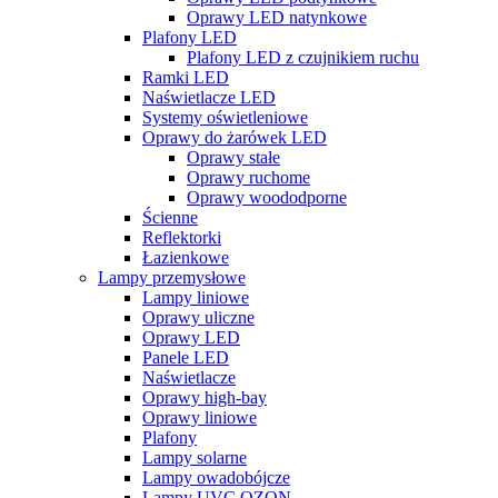
Oprawy LED natynkowe
Plafony LED
Plafony LED z czujnikiem ruchu
Ramki LED
Naświetlacze LED
Systemy oświetleniowe
Oprawy do żarówek LED
Oprawy stałe
Oprawy ruchome
Oprawy woododporne
Ścienne
Reflektorki
Łazienkowe
Lampy przemysłowe
Lampy liniowe
Oprawy uliczne
Oprawy LED
Panele LED
Naświetlacze
Oprawy high-bay
Oprawy liniowe
Plafony
Lampy solarne
Lampy owadobójcze
Lampy UVC OZON