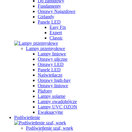
Do zabudowy
Fundamenty
Oprawy Najazdowe
Girlandy
Panele LED
Easy Fix
Expert
Classic
Lampy przemysłowe
Lampy liniowe
Oprawy uliczne
Oprawy LED
Panele LED
Naświetlacze
Oprawy high-bay
Oprawy liniowe
Plafony
Lampy solarne
Lampy owadobójcze
Lampy UVC OZON
Ewakuacyjne
Podświetlenie
Podświetlenie szaf, wnęk