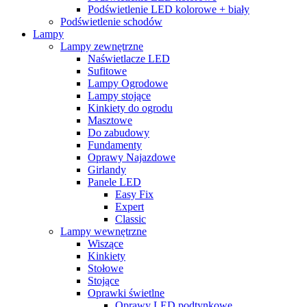
Podświetlenie LED kolorowe + biały
Podświetlenie schodów
Lampy
Lampy zewnętrzne
Naświetlacze LED
Sufitowe
Lampy Ogrodowe
Lampy stojące
Kinkiety do ogrodu
Masztowe
Do zabudowy
Fundamenty
Oprawy Najazdowe
Girlandy
Panele LED
Easy Fix
Expert
Classic
Lampy wewnętrzne
Wiszące
Kinkiety
Stołowe
Stojące
Oprawki świetlne
Oprawy LED podtynkowe