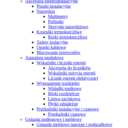
Akcesoria elektroinstalacyjne
Puszki instalacyjne
Narzędzia
Multimetry
Próbniki
Skrzynki narzędziowe
Koszulki termokurczliwe
Rurki termokurczliwe
Taśmy izolacyjne
Opaski kablowe
Mocowanie przewodów
Aparatura modułowa
Wskaźniki i liczniki energii
Akcesoria do liczników
Wskaźniki zużycia energii
Licznik energii elektrycznej
Wyposażenie rozdzielni
Wkładki topikowe
Bloki rozdzielcze
Listwa zaciskowa
Płytki odgałeźne
Przekaźniki instalacyjne i czasowe
Przekaźniki czasowe
Gniazda podłogowe i meblowe
Gniazda meblowe narożne i podszafkowe