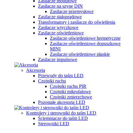
Zasilacze modułowe
Zasilacze na szynę DIN
Zasilacze przemysłowe
Zasilacze stałoprądowe
Transformatory i zasilacze do oświetlenia
Zasilacze wtyczkowe
Zasilacze oświetleniowe
Zasilacze oświetleniowe hermetyczne
Zasilacze oświetleniowe dopuszkowe
MINI
Zasilacze oświetleniowe płaskie
Zasilacze impulsowe
Akcesoria
Przewody do taśm LED
Czujniki ruchu
Czujniki ruchu PIR
Czujniki mikrofalowe
Czujniki zmierzchowe
Pozostałe akcesoria LED
Kontrolery i sterowniki do taśm LED
Ściemniacze do taśm LED
Sterowniki LED