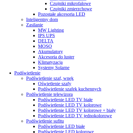
Czujniki mikrofalowe
Czujniki zmierzchowe
Pozostałe akcesoria LED
Inteligentny dom
Zasilanie
MW Lighting
IPS UPS
DELTA
MOSO
Akumulatory
Akcesoria do luster
Klimatyzacja
Systemy Solarne
Podświetlenie
Podświetlenie szaf, wnęk
Oświetlenie szafy
Podświetlenie szafek kuchennych
Podświetlenie telewizora
Podświetlenie LED TV białe
Podświetlenie LED TV kolorowe
Podświetlenie LED TV kolorowe + biały
Podświetlenie LED TV jednokolorowe
Podświetlenie sufitu
Podświetlenie LED białe
Podświetlenie LED kolorowe