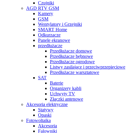
Czujniki
AGD RTV GSM
Kamery
GSM
Wentylatory i Grzejniki
SMART Home
Odkurzacze
Panele ekranowe
przedłużacze
Przedłużacze domowe
Przedłużacze bębnowe
Przedłużacze ogrodowe
Listwy zasilające i przeciwprzepięciowe
Przedłużacze warsztatowe
SAT
Baterie
Organizery kabli
Uchwyty TV
Złączki antenowe
Akcesoria elektryczne
Statywy
Opaski
Fotowoltaika
Akcesoria
Falowniki