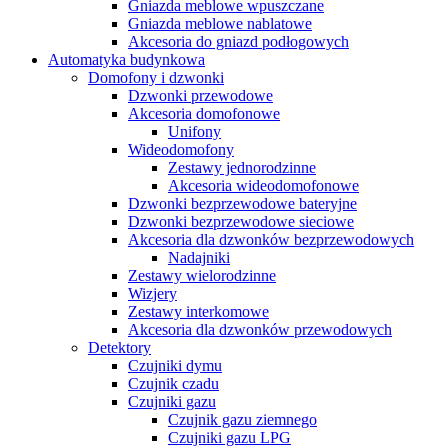
Gniazda meblowe wpuszczane
Gniazda meblowe nablatowe
Akcesoria do gniazd podłogowych
Automatyka budynkowa
Domofony i dzwonki
Dzwonki przewodowe
Akcesoria domofonowe
Unifony
Wideodomofony
Zestawy jednorodzinne
Akcesoria wideodomofonowe
Dzwonki bezprzewodowe bateryjne
Dzwonki bezprzewodowe sieciowe
Akcesoria dla dzwonków bezprzewodowych
Nadajniki
Zestawy wielorodzinne
Wizjery
Zestawy interkomowe
Akcesoria dla dzwonków przewodowych
Detektory
Czujniki dymu
Czujnik czadu
Czujniki gazu
Czujnik gazu ziemnego
Czujniki gazu LPG