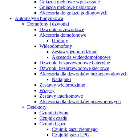
Gniazda meblowe wpuszczane
Gniazda meblowe nablatowe
Akcesoria do gniazd podłogowych
Automatyka budynkowa
Domofony i dzwonki
Dzwonki przewodowe
Akcesoria domofonowe
Unifony
Wideodomofony
Zestawy jednorodzinne
Akcesoria wideodomofonowe
Dzwonki bezprzewodowe bateryjne
Dzwonki bezprzewodowe sieciowe
Akcesoria dla dzwonków bezprzewodowych
Nadajniki
Zestawy wielorodzinne
Wizjery
Zestawy interkomowe
Akcesoria dla dzwonków przewodowych
Detektory
Czujniki dymu
Czujnik czadu
Czujniki gazu
Czujnik gazu ziemnego
Czujniki gazu LPG