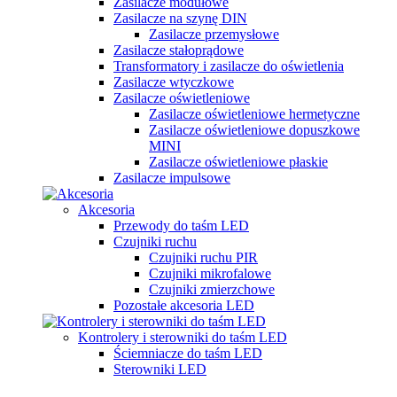
Zasilacze modułowe
Zasilacze na szynę DIN
Zasilacze przemysłowe
Zasilacze stałoprądowe
Transformatory i zasilacze do oświetlenia
Zasilacze wtyczkowe
Zasilacze oświetleniowe
Zasilacze oświetleniowe hermetyczne
Zasilacze oświetleniowe dopuszkowe
MINI
Zasilacze oświetleniowe płaskie
Zasilacze impulsowe
Akcesoria
Przewody do taśm LED
Czujniki ruchu
Czujniki ruchu PIR
Czujniki mikrofalowe
Czujniki zmierzchowe
Pozostałe akcesoria LED
Kontrolery i sterowniki do taśm LED
Ściemniacze do taśm LED
Sterowniki LED