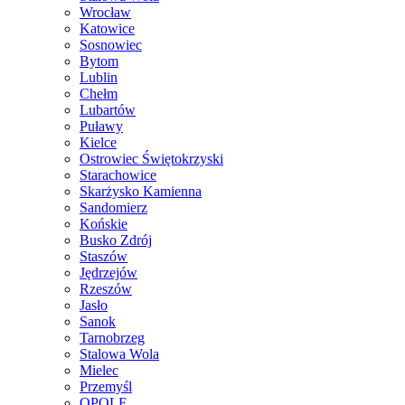
Wrocław
Katowice
Sosnowiec
Bytom
Lublin
Chełm
Lubartów
Puławy
Kielce
Ostrowiec Świętokrzyski
Starachowice
Skarżysko Kamienna
Sandomierz
Końskie
Busko Zdrój
Staszów
Jędrzejów
Rzeszów
Jasło
Sanok
Tarnobrzeg
Stalowa Wola
Mielec
Przemyśl
OPOLE