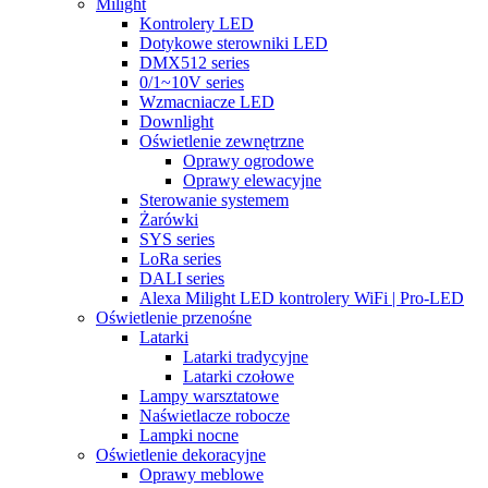
Milight
Kontrolery LED
Dotykowe sterowniki LED
DMX512 series
0/1~10V series
Wzmacniacze LED
Downlight
Oświetlenie zewnętrzne
Oprawy ogrodowe
Oprawy elewacyjne
Sterowanie systemem
Żarówki
SYS series
LoRa series
DALI series
Alexa Milight LED kontrolery WiFi | Pro-LED
Oświetlenie przenośne
Latarki
Latarki tradycyjne
Latarki czołowe
Lampy warsztatowe
Naświetlacze robocze
Lampki nocne
Oświetlenie dekoracyjne
Oprawy meblowe