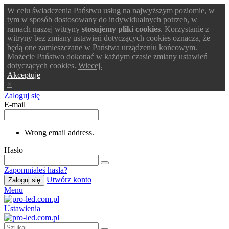
W celu świadczenia Państwu usług na najwyższym poziomie, w
tym w sposób dostosowany do indywidualnych potrzeb, w
ramach naszej witryny
stosujemy pliki cookies
. Korzystanie z
witryny bez zmiany ustawień dotyczących cookies oznacza, że
będą one zamieszczane w Państwa urządzeniu końcowym.
Możecie Państwo dokonać w każdym czasie zmiany ustawień
dotyczących cookies.
Wiecej.
Akceptuje
×
Zaloguj się
E-mail
Wrong email address.
Hasło
Zapomniałeś hasła?
Utwórz konto
Zaloguj się
Menu
Ustawienia