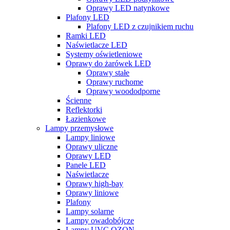
Oprawy LED natynkowe
Plafony LED
Plafony LED z czujnikiem ruchu
Ramki LED
Naświetlacze LED
Systemy oświetleniowe
Oprawy do żarówek LED
Oprawy stałe
Oprawy ruchome
Oprawy woododporne
Ścienne
Reflektorki
Łazienkowe
Lampy przemysłowe
Lampy liniowe
Oprawy uliczne
Oprawy LED
Panele LED
Naświetlacze
Oprawy high-bay
Oprawy liniowe
Plafony
Lampy solarne
Lampy owadobójcze
Lampy UVC OZON