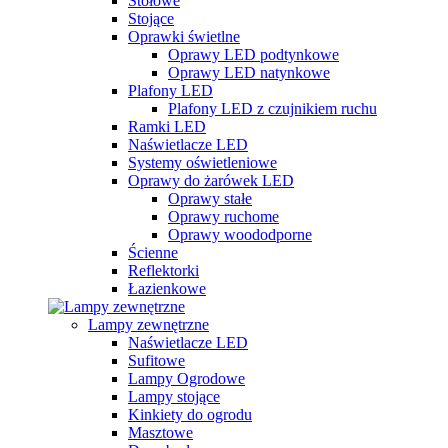
Stołowe
Stojące
Oprawki świetlne
Oprawy LED podtynkowe
Oprawy LED natynkowe
Plafony LED
Plafony LED z czujnikiem ruchu
Ramki LED
Naświetlacze LED
Systemy oświetleniowe
Oprawy do żarówek LED
Oprawy stałe
Oprawy ruchome
Oprawy woododporne
Ścienne
Reflektorki
Łazienkowe
Lampy zewnętrzne
Naświetlacze LED
Sufitowe
Lampy Ogrodowe
Lampy stojące
Kinkiety do ogrodu
Masztowe