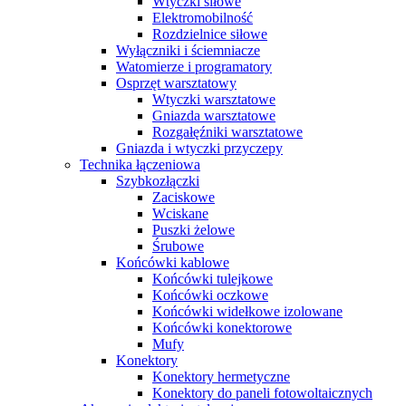
Wtyczki siłowe
Elektromobilność
Rozdzielnice siłowe
Wyłączniki i ściemniacze
Watomierze i programatory
Osprzęt warsztatowy
Wtyczki warsztatowe
Gniazda warsztatowe
Rozgałęźniki warsztatowe
Gniazda i wtyczki przyczepy
Technika łączeniowa
Szybkozłączki
Zaciskowe
Wciskane
Puszki żelowe
Śrubowe
Końcówki kablowe
Końcówki tulejkowe
Końcówki oczkowe
Końcówki widełkowe izolowane
Końcówki konektorowe
Mufy
Konektory
Konektory hermetyczne
Konektory do paneli fotowoltaicznych