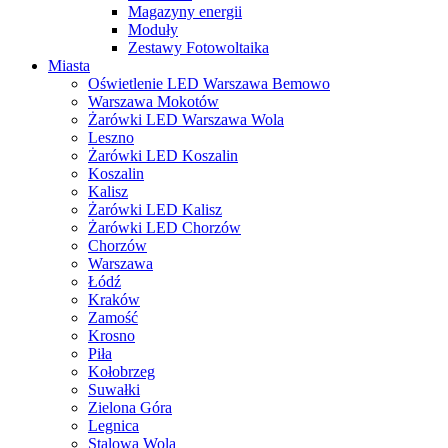
Magazyny energii
Moduły
Zestawy Fotowoltaika
Miasta
Oświetlenie LED Warszawa Bemowo
Warszawa Mokotów
Żarówki LED Warszawa Wola
Leszno
Żarówki LED Koszalin
Koszalin
Kalisz
Żarówki LED Kalisz
Żarówki LED Chorzów
Chorzów
Warszawa
Łódź
Kraków
Zamość
Krosno
Piła
Kołobrzeg
Suwałki
Zielona Góra
Legnica
Stalowa Wola