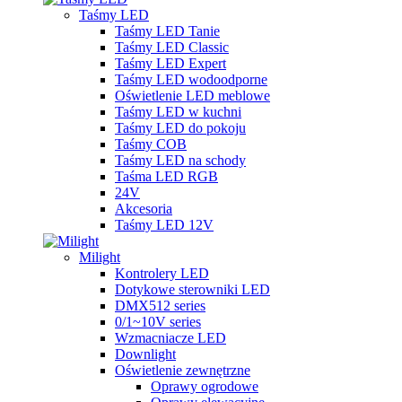
Taśmy LED
Taśmy LED Tanie
Taśmy LED Classic
Taśmy LED Expert
Taśmy LED wodoodporne
Oświetlenie LED meblowe
Taśmy LED w kuchni
Taśmy LED do pokoju
Taśmy COB
Taśmy LED na schody
Taśma LED RGB
24V
Akcesoria
Taśmy LED 12V
Milight
Kontrolery LED
Dotykowe sterowniki LED
DMX512 series
0/1~10V series
Wzmacniacze LED
Downlight
Oświetlenie zewnętrzne
Oprawy ogrodowe