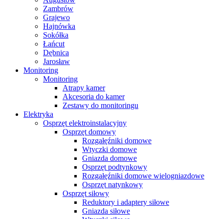
Zambrów
Grajewo
Hajnówka
Sokółka
Łańcut
Dębnica
Jarosław
Monitoring
Monitoring
Atrapy kamer
Akcesoria do kamer
Zestawy do monitoringu
Elektryka
Osprzęt elektroinstalacyjny
Osprzęt domowy
Rozgałęźniki domowe
Wtyczki domowe
Gniazda domowe
Osprzęt podtynkowy
Rozgałęźniki domowe wielogniazdowe
Osprzęt natynkowy
Osprzęt siłowy
Reduktory i adaptery siłowe
Gniazda siłowe