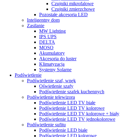
Czujniki mikrofalowe
Czujniki zmierzchowe
Pozostałe akcesoria LED
Inteligentny dom
Zasilanie
MW Lighting
IPS UPS
DELTA
MOSO
Akumulatory
Akcesoria do luster
Klimatyzacja
Systemy Solarne
Podświetlenie
Podświetlenie szaf, wnęk
Oświetlenie szafy
Podświetlenie szafek kuchennych
Podświetlenie telewizora
Podświetlenie LED TV białe
Podświetlenie LED TV kolorowe
Podświetlenie LED TV kolorowe + biały
Podświetlenie LED TV jednokolorowe
Podświetlenie sufitu
Podświetlenie LED białe
Podświetlenie LED kolorowe