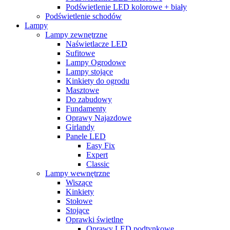
Podświetlenie LED kolorowe + biały
Podświetlenie schodów
Lampy
Lampy zewnętrzne
Naświetlacze LED
Sufitowe
Lampy Ogrodowe
Lampy stojące
Kinkiety do ogrodu
Masztowe
Do zabudowy
Fundamenty
Oprawy Najazdowe
Girlandy
Panele LED
Easy Fix
Expert
Classic
Lampy wewnętrzne
Wiszące
Kinkiety
Stołowe
Stojące
Oprawki świetlne
Oprawy LED podtynkowe