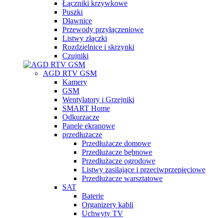
Łączniki krzywkowe
Puszki
Dławnice
Przewody przyłączeniowe
Listwy złączki
Rozdzielnice i skrzynki
Czujniki
AGD RTV GSM
Kamery
GSM
Wentylatory i Grzejniki
SMART Home
Odkurzacze
Panele ekranowe
przedłużacze
Przedłużacze domowe
Przedłużacze bębnowe
Przedłużacze ogrodowe
Listwy zasilające i przeciwprzepięciowe
Przedłużacze warsztatowe
SAT
Baterie
Organizery kabli
Uchwyty TV