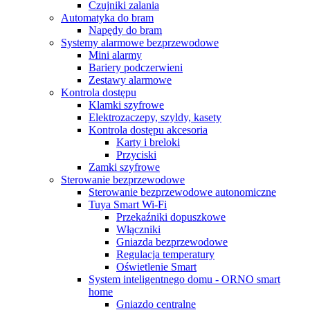
Czujniki zalania
Automatyka do bram
Napędy do bram
Systemy alarmowe bezprzewodowe
Mini alarmy
Bariery podczerwieni
Zestawy alarmowe
Kontrola dostępu
Klamki szyfrowe
Elektrozaczepy, szyldy, kasety
Kontrola dostępu akcesoria
Karty i breloki
Przyciski
Zamki szyfrowe
Sterowanie bezprzewodowe
Sterowanie bezprzewodowe autonomiczne
Tuya Smart Wi-Fi
Przekaźniki dopuszkowe
Włączniki
Gniazda bezprzewodowe
Regulacja temperatury
Oświetlenie Smart
System inteligentnego domu - ORNO smart
home
Gniazdo centralne