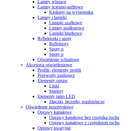
Lampy wiszące
Lampy ścienno-sufitowe
Kinkiety na wysięgniku
Lampy i lampki
Lampki szafkowe
Lampy podłogowe
Lampki biurkowe
Reflektorki i spoty
Reflektory
Spoty n
Spoty p
Oświetlenie schodowe
Akcesoria oświetleniowe
Profile, elementy profili
Przewody zasilające
Elementy opraw
Linki
Startery
Elementy taśm LED
Złączki, łączniki, rozdzielacze
Oświetlenie przemysłowe
Oprawy kanałowe
Oprawy kanałowe bez czujnika ruchu
Oprawy kanałowe z czujnikiem ruchu
Oprawy awaryjne