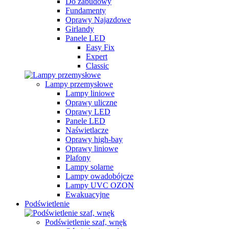
Do zabudowy
Fundamenty
Oprawy Najazdowe
Girlandy
Panele LED
Easy Fix
Expert
Classic
Lampy przemysłowe
Lampy liniowe
Oprawy uliczne
Oprawy LED
Panele LED
Naświetlacze
Oprawy high-bay
Oprawy liniowe
Plafony
Lampy solarne
Lampy owadobójcze
Lampy UVC OZON
Ewakuacyjne
Podświetlenie
Podświetlenie szaf, wnęk