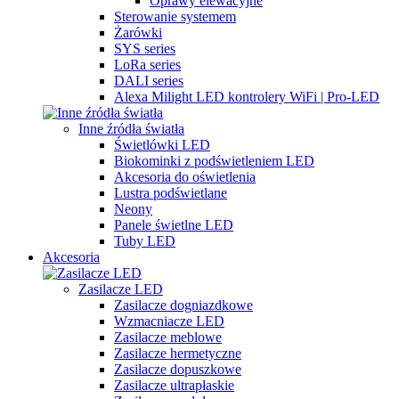
Oprawy elewacyjne
Sterowanie systemem
Żarówki
SYS series
LoRa series
DALI series
Alexa Milight LED kontrolery WiFi | Pro-LED
Inne źródła światła
Świetlówki LED
Biokominki z podświetleniem LED
Akcesoria do oświetlenia
Lustra podświetlane
Neony
Panele świetlne LED
Tuby LED
Akcesoria
Zasilacze LED
Zasilacze dogniazdkowe
Wzmacniacze LED
Zasilacze meblowe
Zasilacze hermetyczne
Zasilacze dopuszkowe
Zasilacze ultrapłaskie