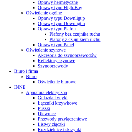
Oprawy hermetyczne
Oprawy typu High-Bay
Oświetlenie ogólne
Oprawy typu Downligt p
Oprawy typu Downligt n
Oprawy typu Plafon
Plafony bez czujnika ruchu
Plafony z czujnikiem ruchu
Oprawy typu Panel
Oświetlenie szynowe
Akcesoria do szynoprzewodów
Reflektory szynowe
Szynoprzewody
Biuro i firma
Biuro
Oświetlenie biurowe
INNE
Aparatura elektryczna
Gniazda i wtyki
Łączniki krzywkowe
Puszki
Dławnice
Przewody przyłączeniowe
Listwy złączki
Rozdzielnice i skrzynki