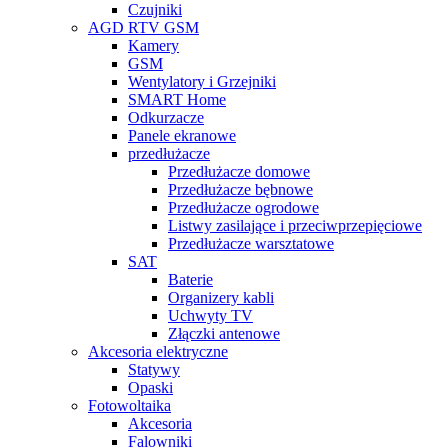
Czujniki
AGD RTV GSM
Kamery
GSM
Wentylatory i Grzejniki
SMART Home
Odkurzacze
Panele ekranowe
przedłużacze
Przedłużacze domowe
Przedłużacze bębnowe
Przedłużacze ogrodowe
Listwy zasilające i przeciwprzepięciowe
Przedłużacze warsztatowe
SAT
Baterie
Organizery kabli
Uchwyty TV
Złączki antenowe
Akcesoria elektryczne
Statywy
Opaski
Fotowoltaika
Akcesoria
Falowniki