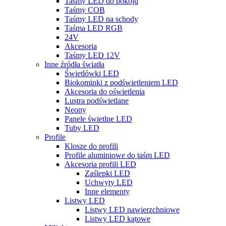
Taśmy LED do pokoju
Taśmy COB
Taśmy LED na schody
Taśma LED RGB
24V
Akcesoria
Taśmy LED 12V
Inne źródła światła
Świetlówki LED
Biokominki z podświetleniem LED
Akcesoria do oświetlenia
Lustra podświetlane
Neony
Panele świetlne LED
Tuby LED
Profile
Klosze do profili
Profile aluminiowe do taśm LED
Akcesoria profili LED
Zaślepki LED
Uchwyty LED
Inne elementy
Listwy LED
Listwy LED nawierzchniowe
Listwy LED kątowe