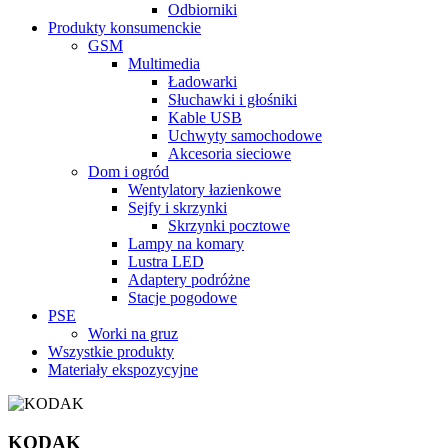
Odbiorniki
Produkty konsumenckie
GSM
Multimedia
Ładowarki
Słuchawki i głośniki
Kable USB
Uchwyty samochodowe
Akcesoria sieciowe
Dom i ogród
Wentylatory łazienkowe
Sejfy i skrzynki
Skrzynki pocztowe
Lampy na komary
Lustra LED
Adaptery podróżne
Stacje pogodowe
PSE
Worki na gruz
Wszystkie produkty
Materiały ekspozycyjne
KODAK