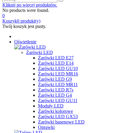
Kliknij po więcej produktów.
No products were found.
0
Koszyk
0
produkt(y)
Twój koszyk jest pusty.
Oświetlenie
Żarówki LED
Żarówki LED E27
Żarówki LED E14
Żarówki LED GU10
Żarówki LED MR16
Żarówki LED G9
Żarówki LED MR11
Żarówki LED R7s
Żarówki LED G4
Żarówki LED GU11
Moduły LED
Żarówki kolorowe
Żarówki LED GX53
Żarówki basenowe LED
Oprawki