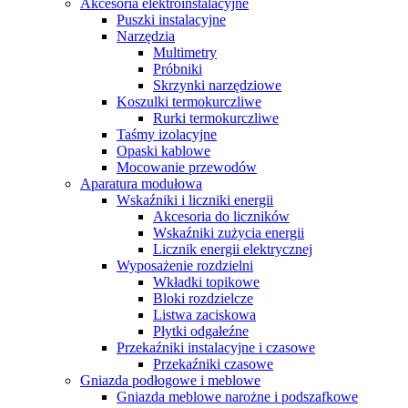
Akcesoria elektroinstalacyjne
Puszki instalacyjne
Narzędzia
Multimetry
Próbniki
Skrzynki narzędziowe
Koszulki termokurczliwe
Rurki termokurczliwe
Taśmy izolacyjne
Opaski kablowe
Mocowanie przewodów
Aparatura modułowa
Wskaźniki i liczniki energii
Akcesoria do liczników
Wskaźniki zużycia energii
Licznik energii elektrycznej
Wyposażenie rozdzielni
Wkładki topikowe
Bloki rozdzielcze
Listwa zaciskowa
Płytki odgałeźne
Przekaźniki instalacyjne i czasowe
Przekaźniki czasowe
Gniazda podłogowe i meblowe
Gniazda meblowe narożne i podszafkowe