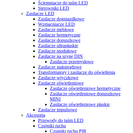
Ściemniacze do taśm LED
Sterowniki LED
Zasilacze LED
Zasilacze dogniazdkowe
Wzmacniacze LED
Zasilacze meblowe
Zasilacze hermetyczne
Zasilacze dopuszkowe
Zasilacze ultrapłaskie
Zasilacze modułowe
Zasilacze na szynę DIN
Zasilacze przemysłowe
Zasilacze stałoprądowe
Transformatory i zasilacze do oświetlenia
Zasilacze wtyczkowe
Zasilacze oświetleniowe
Zasilacze oświetleniowe hermetyczne
Zasilacze oświetleniowe dopuszkowe
MINI
Zasilacze oświetleniowe płaskie
Zasilacze impulsowe
Akcesoria
Przewody do taśm LED
Czujniki ruchu
Czujniki ruchu PIR