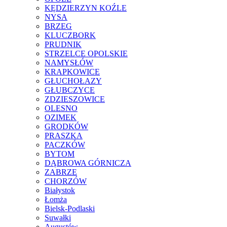
KĘDZIERZYN KOŹLE
NYSA
BRZEG
KLUCZBORK
PRUDNIK
STRZELCE OPOLSKIE
NAMYSŁÓW
KRAPKOWICE
GŁUCHOŁAZY
GŁUBCZYCE
ZDZIESZOWICE
OLESNO
OZIMEK
GRODKÓW
PRASZKA
PACZKÓW
BYTOM
DĄBROWA GÓRNICZA
ZABRZE
CHORZÓW
Białystok
Łomża
Bielsk-Podlaski
Suwałki
Augustów