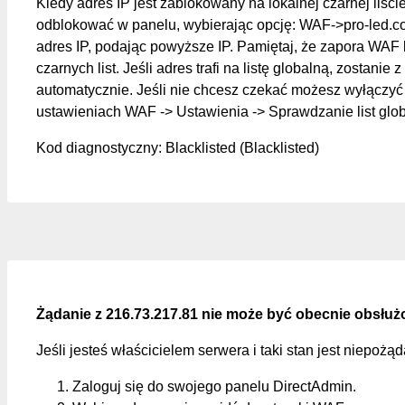
Kiedy adres IP jest zablokowany na lokalnej czarnej liśc
odblokować w panelu, wybierając opcję: WAF->pro-led.c
adres IP, podając powyższe IP. Pamiętaj, że zapora WAF 
czarnych list. Jeśli adres trafi na listę globalną, zostanie z
automatycznie. Jeśli nie chcesz czekać możesz wyłączyć 
ustawieniach WAF -> Ustawienia -> Sprawdzanie list glo
Kod diagnostyczny: Blacklisted (Blacklisted)
Żądanie z 216.73.217.81 nie może być obecnie obsłuż
Jeśli jesteś właścicielem serwera i taki stan jest niepożą
Zaloguj się do swojego panelu DirectAdmin.